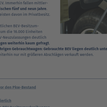
EV. Immer­hin fallen mittler­
ischen fünf und neun Jahre
.
isten davon im Privat­besitz.
t­lichen BEV-Besitz­um­
 um die 16.000 Einheiten
EV-Neuzulassungen deutlich
gen weiterhin kaum gefragt
.
ährigen Gebraucht­wagen: Gebrauchte BEV liegen deutlich unte
erhin nur mit größeren Abschlä­gen verkauft werden.
vor den Pkw-Bestand
ierlich