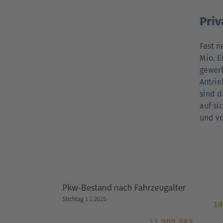
Priv
Fast n
Mio. E
gewerb
Antrie
sind d
auf si
und vo