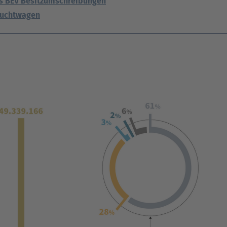
ls BEV Besitzumschreibungen
auchtwagen