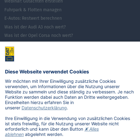
Webinar: Gutachten erstellen
Fuhrpark & Flotten managen
E-Autos: Restwert berechnen
Was ist der Audi A3 noch wert?
Was ist der Opel Corsa noch wert?
Was ist der Renault Zoe noch wert?
Was ist der VW Golf noch wert?
E-Mobilität in Deutschland
Karriere
Übersicht
Stellenangebote
Benefits
DAT als Arbeitgeber
Schüler, Absolventen, Studenten
#getDATjob
Unternehmen