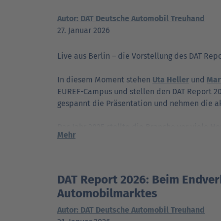
Autor: DAT Deutsche Automobil Treuhand
27. Januar 2026
Live aus Berlin – die Vorstellung des DAT Rep
In diesem Moment stehen
Uta Heller
und
Mart
EUREF-Campus und stellen den DAT Report 2026
gespannt die Präsentation und nehmen die ak
Das Jahr 2025 stellte die Branche vor viele H
Mehr
Doch wie genau haben sich zentralen Bereich
➡️ Welche Preisbewegungen gab es?
➡️ Wie stehen die Verbraucher inzwischen zur
DAT Report 2026: Beim Endver
➡️ Welche Bedeutung gewinnen Hersteller au
Automobilmarktes
➡️ Und: Hat sich das Service- und Werkstatt
Autor: DAT Deutsche Automobil Treuhand