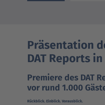
DAT Akademie: Webinare & Seminare für Ku
DAT Akademie: Webinare & Seminare für Ku
Präsentation d
DAT Reports in
DAT Report
Newsletter
Premiere des DAT R
vor rund 1.000 Gäst
Rückblick. Einblick. Vorausblick.