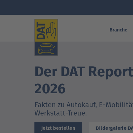
Branche
Der DAT Repor
Autohaus und Werkstatt
Produkte
Schulungen
2026
Kfz-Sachverständige
Künstliche Intelligenz
Veranstaltungen
Versicherungen
Fahrzeugdaten & Telematik
Studien und Publikationen
Fakten zu Autokauf, E-Mobilitä
Werkstatt-Treue.
Branchenpartner
Know-how für Kunden
Jetzt bestellen