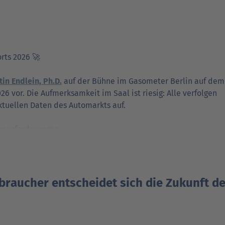
orts 2026 🚀
in Endlein, Ph.D.
auf der Bühne im Gasometer Berlin auf dem
 vor. Die Aufmerksamkeit im Saal ist riesig: Alle verfolgen
tuellen Daten des Automarkts auf.
erausforderungen.
e entwickelt?
 Elektromobilität?
braucher entscheidet sich die Zukunft d
s China?
verhalten der Kundinnen und Kunden verändert?