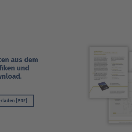
kten aus dem
fiken und
wnload.
erladen [PDF]