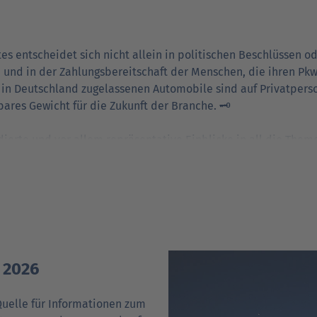
rn wir heute exklusive Einblicke.
r Automobilbranche in Berlin begrüßen zu dürfen.
#Fakten
es entscheidet sich nicht allein in politischen Beschlüssen o
 und in der Zahlungsbereitschaft der Menschen, die ihren Pk
r in Deutschland zugelassenen Automobile sind auf Privatpers
Weiter auf LinkedIn
ares Gewicht für die Zukunft der Branche. 🗝️
ndierte und vor allem repräsentative Einblicke in all die Them
en. Von Antriebsarten über Kaufverhalten bis hin zur
T Reports 2026:
ber 80% der Pkw-Halter ist das Auto nicht nur emotional bedeutsam, e
en.
 2026
ü𝗯𝗲𝗿 𝗘-𝗠𝗼𝗯𝗶𝗹𝗶𝘁ä𝘁: In den letzten drei Jahren haben sich zahlreic
 Quelle für Informationen zum
cheidend dafür bleibt die Erfahrung mit dieser