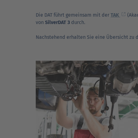
Die DAT führt gemeinsam mit der
TAK
(Akad
DAT Akademie: Webinare & Seminare für Ku
DAT Akademie: Webinare & Seminare für Ku
von
SilverDAT 3
durch.
DAT Report
Newsletter
Nachstehend erhalten Sie eine Übersicht zu d