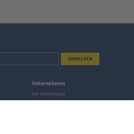
ANMELDEN
Unternehmen
DAT International
Wir über uns
DAT Historie
Nachhaltigkeit
Studenten
Informationssicherheit