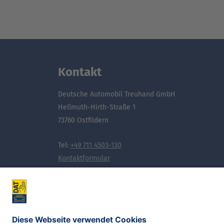
Kontakt
Deutsche Automobil Treuhand GmbH
Hellmuth-Hirth-Straße 1
73760 Ostfildern
Tel:
+49 711 4503-130
Kontaktformular
Noch mehr Wissen, das bewegt: