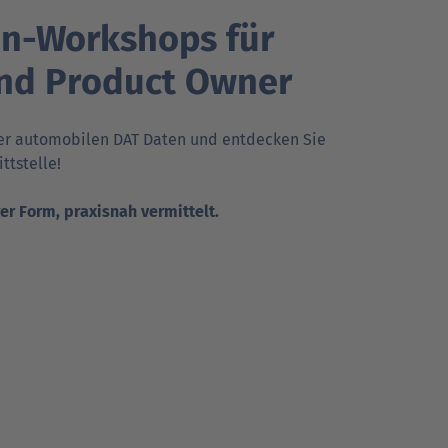
en-Workshops für
und Product Owner
der auto­mo­bilen DAT Daten und ent­decken Sie
tt­stelle!
r Form, praxisnah vermittelt.