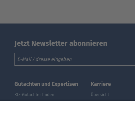
Jetzt Newsletter abonnieren
Email
Gutachten und Expertisen
Karriere
Kfz-Gutachter finden
Übersicht
Kfz-Gutachter werden
Stellenangebote
DAT Expert Partner
Benefits
Webinar: Gutachten erstellen
DAT als Arbeitgeber
Fuhrpark & Flotten managen
Schüler, Absolventen, 