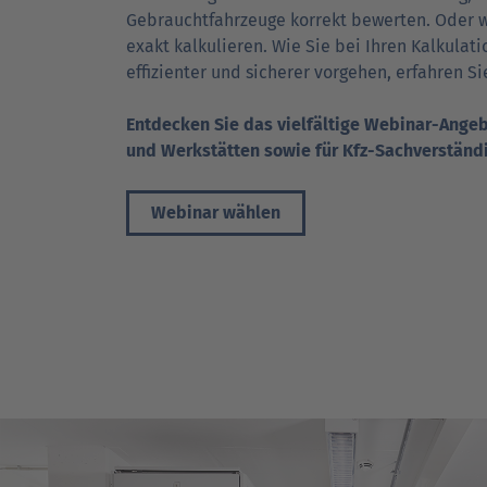
Gebraucht­fahrzeuge korrekt bewerten. Oder w
exakt kalkulieren. Wie Sie bei Ihren Kal­ku­la
effizienter und sicherer vor­ge­hen, erfahren 
Entdecken Sie das vielfältige Webinar-Angeb
und Werk­stätten sowie für Kfz-Sachverständ
Webinar wählen