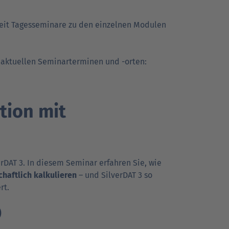
eit Tages­seminare zu den einzelnen Modulen
Go
Go
r Kunden
r Kunden
Ansprechpartner
Ansprechpartner
Go
achrichten
Pressekontakt
to
to
to
parent
parent
 aktuellen Seminar­terminen und -orten:
parent
navigation
navigation
navigation
­tion mit
rDAT 3. In diesem Seminar erfahren Sie, wie
chaftlich kalkulieren
– und SilverDAT 3 so
rt.
)