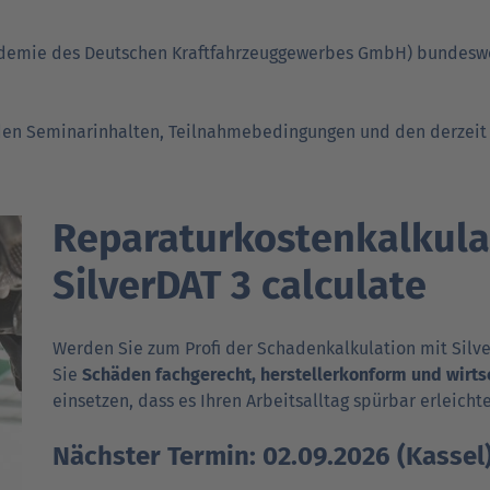
Verträgt mein Auto Super E10-Kraftstoff?
emie des Deutschen Kraft­fahrzeug­gewerbes GmbH) bundes­w
Verträgt mein Auto B10- oder XTL-
nden
nden
Support fü
Support fü
Kraftstoff?
N
en Seminar­inhalten, Teil­nahme­bedingungen und den derzeit
Reparatur­kosten­kal­ku­la
SilverDAT 3 calculate
Werden Sie zum Profi der Schaden­kalkulation mit Silve
Sie
Schäden fach­gerecht, her­steller­kon­form und wirts
einsetzen, dass es Ihren Arbeits­alltag spürbar erleichte
Nächster Termin: 02.09.2026 (Kassel