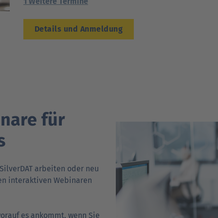
1 Weitere Termine
Details und Anmeldung
inare für
s
 SilverDAT arbeiten oder neu
en inter­aktiven Webinaren
 worauf es ankommt, wenn Sie