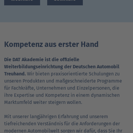
Ansprechpartner
Nachrichten
Go
to
Go
Pressekontakt
parent
to
navigation
parent
Go
navigation
to
Kompetenz aus erster Hand
parent
navigation
Die DAT Akademie ist die offizielle
Weiterbildungseinrichtung der Deutschen Automobil
Treuhand.
Wir bieten praxisorientierte Schulungen zu
unseren Produkten und maßgeschneiderte Programme
für Fachkräfte, Unternehmen und Einzelpersonen, die
ihre Expertise und Kompetenz in einem dynamischen
Marktumfeld weiter steigern wollen.
Mit unserer langjährigen Erfahrung und unserem
tiefreichenden Verständnis für die Anforderungen der
modernen Automobilwelt sorgen wir dafür, dass Sie Ihr