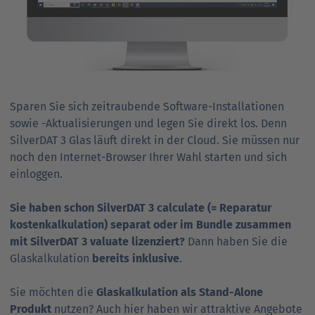
Sparen Sie sich zeitraubende Software-Instal­lationen
sowie -Aktualisierungen und legen Sie direkt los. Denn
SilverDAT 3 Glas läuft direkt in der Cloud. Sie müssen nur
noch den Internet-Browser Ihrer Wahl starten und sich
ein­loggen.
Sie haben schon SilverDAT 3 calculate (= Re
para
tur
kosten
kal
ku
lation) separat oder im Bundle zusammen
mit SilverDAT 3 valuate lizenziert?
Dann haben Sie die
Glas­kalkulation
bereits inklusive
.
Sie möchten die
Glaskalkulation als Stand-Alone
Produkt
nutzen? Auch hier haben wir attraktive Angebote