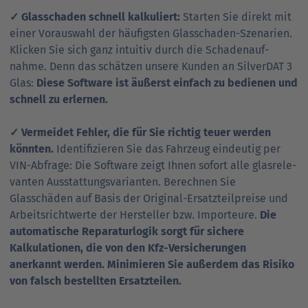
✓ Glasschaden schnell kalkuliert:
Starten Sie direkt mit
einer Vorauswahl der häu­fig­sten Glasschaden-Szenarien.
Klicken Sie sich ganz intuitiv durch die Scha­den­auf­
nahme. Denn das schätzen unsere Kunden an SilverDAT 3
Glas:
Diese Software ist äußerst einfach zu bedienen und
schnell zu erlernen.
✓ Vermeidet Fehler, die für Sie richtig teuer werden
könnten.
Identifizieren Sie das Fahrzeug eindeutig per
VIN-Abfrage: Die Software zeigt Ihnen sofort alle glas­re­le­
vanten Ausstattungsvarianten. Berechnen Sie
Glasschäden auf Basis der Original-Ersatz­teil­preise und
Arbeitsrichtwerte der Hersteller bzw. Importeure.
Die
auto­ma­tische Reparatur­logik sorgt für sichere
Kalkulationen, die von den Kfz-Ver­si­che­rungen
anerkannt werden. Minimieren Sie außer­dem das Risiko
von falsch be­stell­ten Ersatzteilen.