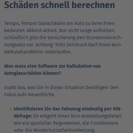
Schäden schnell berechnen
Ansprechpartner
Nachrichten
Go
to
Go
Pressekontakt
parent
Tempo, Tempo! Glasschäden am Auto zu berechnen
to
navigation
bedeutet: Akkord-Arbeit. Nur nicht lange aufhalten.
parent
Go
Schließlich gibt die Versicherung den Stunden­ver­rech­
navigation
to
nungs­satz vor. Achtung: Trotz Zeitdruck darf Ihnen kein
parent
Kal­ku­la­tions­fehler unter­laufen.
navigation
Was muss eine Software zur Kalkulation von
Autoglasschäden können?
Exakt das, was Sie in dieser Situation benötigen: Den
Fokus aufs Wesentliche.
Identifizieren Sie das Fahrzeug eindeutig per VIN-
Abfrage:
So entgeht Ihnen kein Aus­stattungs­detail
wie ein spezieller Regen­sensor, die Front­kamera
oder die Wind­schutz­scheiben­heizung.