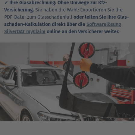
✓ Ihre Glasabrechnung: Ohne Umwege zur Kfz-
Versicherung.
Sie haben die Wahl: Exportieren Sie die
PDF-Datei zum Glasschadenfall
oder leiten Sie Ihre Glas­
schaden-Kal­ku­la­tion direkt über die
Soft­warelösung
SilverDAT myClaim
online an den Ver­si­che­rer weiter.