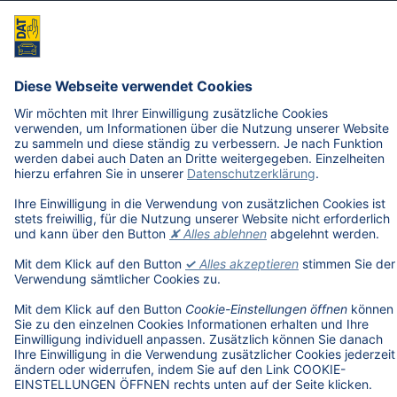
Unternehmen
DAT International
Wir über uns
DAT Historie
Nachhaltigkeit
Informationssicherheit
Anfahrt
Rechtliches
Lizenzhinweise Dritter
© 2026, Deutsche Automobil Treuhand GmbH - Version 5.11.09
IMPRESSUM
DATENSCHUTZ
COOKIE-EINSTELLUNGEN ÖFFNEN
AGB