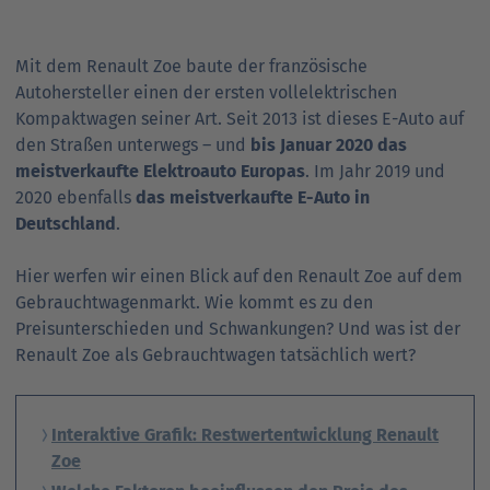
Ansprechpartner
Nachrichten
Go
to
Mit dem Renault Zoe baute der französische
Go
Pressekontakt
parent
Autohersteller einen der ersten voll­elek­trischen
to
navigation
Kompaktwagen seiner Art. Seit 2013 ist dieses E-Auto auf
parent
Go
den Straßen unter­wegs – und
bis Januar 2020 das
navigation
to
meistverkaufte Elektro­auto Europas
. Im Jahr 2019 und
parent
2020 eben­falls
das meist­ver­kaufte E-Auto in
navigation
Deutschland
.
Hier werfen wir einen Blick auf den Renault Zoe auf dem
Gebraucht­wagen­markt. Wie kommt es zu den
Preisunterschieden und Schwankungen? Und was ist der
Renault Zoe als Gebrauchtwagen tatsächlich wert?
Interaktive Grafik: Restwert­entwicklung Renault
Zoe