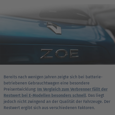
ein­kaufs­preis (blauer Button
HEK [€]
) wählen Sie mit
gehören z.B. die Zustandskriterien des Fahrzeugs,
Klick auf den Button
HEK [%]
die prozentuale
Marktnachfrage und -trends sowie sonstige lokale Effekte,
Abweichung des Händler­ein­kaufs­preises vom
Wartung und Pflege, Angebot und Konkurrenz etc.
jeweiligen ursprünglichen Listen­neu­preis. Sie
möchten erfahren, wie hoch der Listen­neu­preis
Abweichungen zwischen den von der DAT über die
(netto) war? Klicken Sie dazu auf den blauen Button
Internetseite angezeigten und den tatsächlichen
LNP [€]
.
Restwerten liegen daher in der Natur der Sache. Alle
Angaben erfolgen ohne Gewähr durch die DAT.
Detaillierte Preisangaben:
Zeigen Sie mit Ihrer Maus
Konsultieren Sie einen Fachexperten (wie beispielsweise
direkt auf eine Preis­kurve. Es öffnet sich ein Info-Feld
die
DAT Expert Partner
), um einen genauen Restwert für
mit den exakten Preisen zum jeweiligen Erhebungs­
Ihr Fahrzeug zu erhalten. Die DAT übernimmt keine
zeitpunkt.
Haftung für mögliche Schäden, die aus unrichtigen oder
unvollständigen Angaben entstehen.
Bereits nach wenigen Jahren zeigte sich bei batterie­
betriebenen Gebrauchtwagen eine besondere
Preisentwicklung:
Im Vergleich zum Verbrenner fällt der
Restwert bei E-Modellen besonders schnell
. Das liegt
jedoch nicht zwingend an der Qualität der Fahrzeuge. Der
Restwert ergibt sich aus verschiedenen Faktoren.