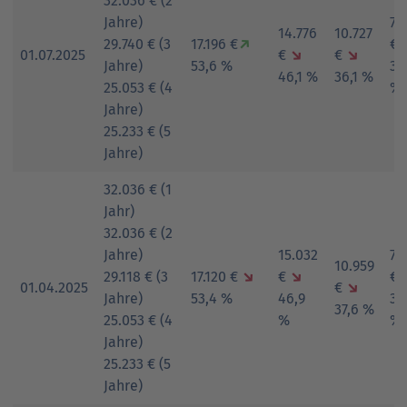
32.036 € (2
Jahre)
7.
14.776
10.727
29.740 € (3
17.196 €
↗
€
01.07.2025
€
↘
€
↘
Jahre)
53,6 %
30
46,1 %
36,1 %
25.053 € (4
%
Jahre)
25.233 € (5
Jahre)
32.036 € (1
Jahr)
32.036 € (2
Jahre)
15.032
7.
10.959
29.118 € (3
17.120 €
↘
€
↘
€
01.04.2025
€
↘
Jahre)
53,4 %
46,9
30
37,6 %
25.053 € (4
%
%
Jahre)
25.233 € (5
Jahre)