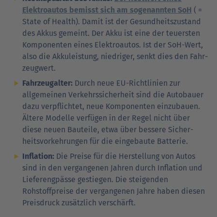
Elektroautos bemisst sich am sogenannten SoH
( =
State of Health). Damit ist der Gesund­heits­zu­stand
des Akkus gemeint. Der Akku ist eine der teuersten
Komponenten eines Elektro­au­tos. Ist der SoH-Wert,
also die Akku­leis­tung, niedriger, senkt dies den Fahr­
zeug­wert.
Fahrzeugalter:
Durch neue EU-Richtlinien zur
allgemeinen Verkehrs­sicherheit sind die Auto­bauer
dazu verpflichtet, neue Kom­po­nenten einzubauen.
Ältere Modelle verfügen in der Regel nicht über
diese neuen Bauteile, etwa über bessere Sicher­
heits­vor­kehrungen für die eingebaute Batterie.
Inflation:
Die Preise für die Herstellung von Autos
sind in den vergangenen Jahren durch Inflation und
Lieferengpässe gestiegen. Die steigenden
Rohstoffpreise der vergangenen Jahre haben diesen
Preisdruck zusätzlich verschärft.