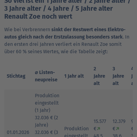
So viel ist ein 1 Jahre alter / 2 Jahre alter /
3 Jahre alter / 4 Jahre / 5 Jahre alter
Renault Zoe noch wert
Wie bei Verbrennern
sinkt der Restwert eines Elektro­
autos gleich nach der Erstzulassung besonders stark
. In
den ersten drei Jahren verliert ein Renault Zoe somit
über 60 % seines Wertes, wie die Tabelle zeigt:
2
3
4
⌀ Listen-
Stichtag
1 Jahr alt
Jahre
Jahre
Ja
neupreise
alt
alt
al
Produktion
eingestellt
(1 Jahr)
32.036 € (2
15.577
12.379
9.
Jahre)
Produktion
€
↗
€
↗
€
01.01.2026
32.036 € (3
eingestellt
48,5
38,6
32