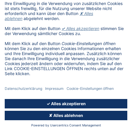
Karriere
Übersicht
Stellenangebote
Benefits
DAT als Arbeitgeber
Schüler, Absolventen, Studenten
#getDATjob
Unternehmen
DAT International
Wir über uns
DAT Historie
Nachhaltigkeit
Informationssicherheit
Anfahrt
Rechtliches