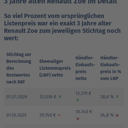
3 Jahre alten Renault Zoe im Detail
So viel Prozent vom ursprünglichen
Listenpreis war ein exakt 3 Jahre alter
Renault Zoe zum jeweiligen Stichtag noch
wert:
Stichtag zur
Händler-
Händler-
Berechnung
Ehemaliger
Einkaufs-
Einkaufs-
des
Listenneupreis
preis
preis in %
Restwertes
(LNP) netto
netto
vom LNP
nach DAT
12.379 €
01.01.2026
32.036 €
↗
38,6 %
↗
↗
10.343 €
01.10.2025
29.740 €
=
34,8 %
↘
↘