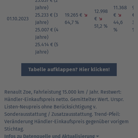
25.037 € (2
Jahre)
11.368
9.
12.998
25.233 € (3
19.265 €
↘
€
↘
€
01.10.2023
€
↘
Jahre)
64,7 %
44,6
39
51,2 %
25.007 € (4
%
%
Jahre)
25.414 € (5
Jahre)
Tabelle aufklappen? Hier klicken!
Renault Zoe, Fahrleistung 15.000 km / Jahr. Restwert:
Händler-Einkaufspreis netto. Gemittelter Wert. Urspr.
Listen-Neupreis ohne Berücksichtigung v.
Sonderausstattung / Zusatzausstattung. Trend-Pfeil:
Veränderung Händler-Einkaufspreis gegenüber vorigem
Stichtag.
Infos zu Datenquelle und Aktualisierung