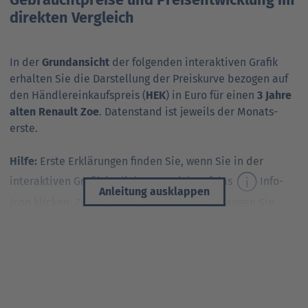
Gebrauchtpreise und Preisentwicklung im
direkten Vergleich
In der
Grundansicht
der folgenden interaktiven Grafik
erhalten Sie die Darstellung der Preis­kurve bezogen auf
den Händler­ein­kaufs­preis (
HEK
) in Euro für einen
3 Jahre
alten Renault Zoe
. Daten­stand ist jeweils der Monats­
erste.
Hilfe:
Erste Erklärungen finden Sie, wenn Sie in der
interaktiven Grafik im linken Bereich auf das
Info-
Anleitung ausklappen
Icon klicken. Zur ursprünglichen Ansicht gelangen Sie
zurück, wenn Sie auf das
Icon zum Zurücksetzen der
Filter klicken.
Sie möchten die Ansicht in dieser interaktiven Grafik
ändern?
Folgende Möglichkeiten stehen Ihnen zur