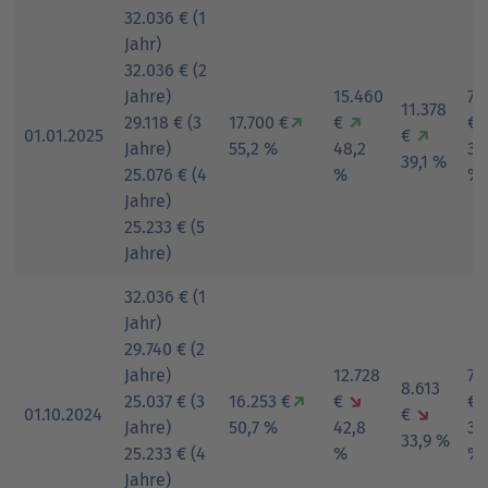
32.036 € (1
Jahr)
32.036 € (2
Jahre)
15.460
7.
11.378
29.118 € (3
17.700 €
↗
€
↗
€
01.01.2025
€
↗
Jahre)
55,2 %
48,2
31,
39,1 %
25.076 € (4
%
%
Jahre)
25.233 € (5
Jahre)
32.036 € (1
Jahr)
29.740 € (2
Jahre)
12.728
7.
8.613
25.037 € (3
16.253 €
↗
€
↘
€
01.10.2024
€
↘
Jahre)
50,7 %
42,8
30
33,9 %
25.233 € (4
%
%
Jahre)