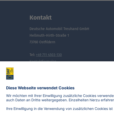
Kontakt
Deutsche Automobil Treuhand GmbH
Hellmuth-Hirth-Straße 1
73760 Ostfildern
Tel:
+49 711 4503-130
Kontaktformular
Noch mehr Wissen, das bewegt: