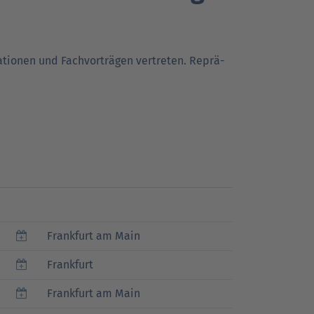
Go
Go
r Kunden
r Kunden
Ansprechpartner
Ansprechpartner
tionen und Fach­vor­trägen vertreten. Reprä­
to
to
Go
achrichten
Pressekontakt
parent
parent
to
navigation
navigation
parent
navigation
Frankfurt am Main
Frankfurt
Frankfurt am Main