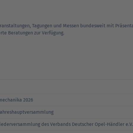
Verträgt mein Auto Super E10-Kraftstoff?
Verträgt mein Auto B10- oder XTL-
nden
nden
Support fü
Support fü
Kraftstoff?
er­an­staltungen, Tagungen und Messen bundesweit mit Präsenta
ierte Beratungen zur Verfügung.
N
mechanika 2026
Jahreshauptversammlung
liederversammlung des Verbands Deutscher Opel-Händler e.V.