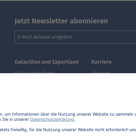
Jetzt Newsletter abonnieren
Email
Gutachten und Expertisen
Karriere
Kfz-Gutachter finden
Übersicht
Kfz-Gutachter werden
Stellenangebote
DAT Expert Partner
Benefits
Webinar: Gutachten erstellen
DAT als Arbeitgeber
Fuhrpark & Flotten managen
Schüler, Absolventen, 
E-Autos: Restwert berechnen
#getDATjob
Was ist der Audi A3 noch wert?
Was ist der Opel Corsa noch wert?