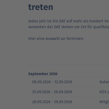
treten
DAT Akademie: Webinare & Seminare für Ku
DAT Akademie: Webinare & Seminare für Ku
Jedes Jahr ist die DAT auf mehr als hundert V
sen­tanten der DAT stehen vor Ort für quali­fiz
DAT Report
Newsletter
Hier eine Auswahl an Terminen:
September 2026
08.09.2026 - 12.09.2026
Auto
25.09.2026 - 26.09.2026
KÜS 
28.09.2026 - 29.09.2026
Mitg