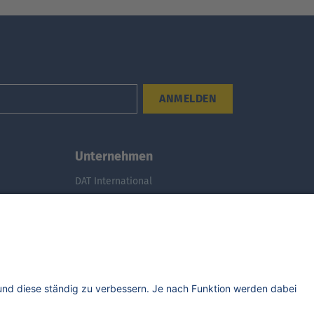
ANMELDEN
Unternehmen
DAT International
Wir über uns
DAT Historie
Nachhaltigkeit
Studenten
Informationssicherheit
Anfahrt
Rechtliches