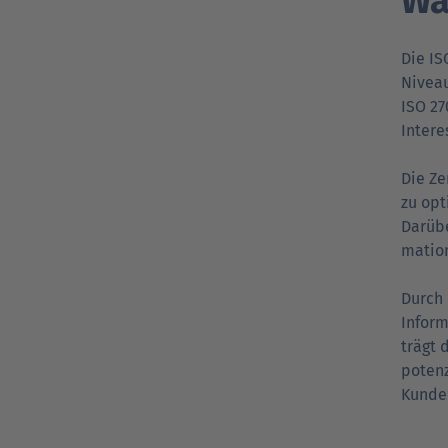
Wa
Die IS
Niveau
ISO 27
Intere
Die Ze
zu opt
Darübe
mation
Durch 
Inform
trägt 
potenz
Kunden