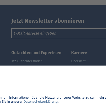
Jetzt Newsletter abonnieren
Email
Gutachten und Expertisen
Karriere
Kfz-Gutachter finden
Übersicht
Kfz-Gutachter werden
Stellenangebote
DAT Expert Partner
Benefits
Webinar: Gutachten erstellen
DAT als Arbeitgeber
Fuhrpark & Flotten managen
Schüler, Absolventen, 
E-Autos: Restwert berechnen
#getDATjob
Was ist der Audi A3 noch wert?