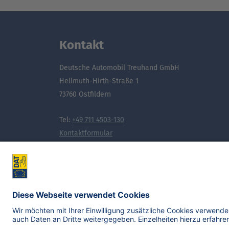
Kontakt
Deutsche Automobil Treuhand GmbH
Hellmuth-Hirth-Straße 1
73760 Ostfildern
Tel:
+49 711 4503-130
Kontaktformular
Noch mehr Wissen, das bewegt: