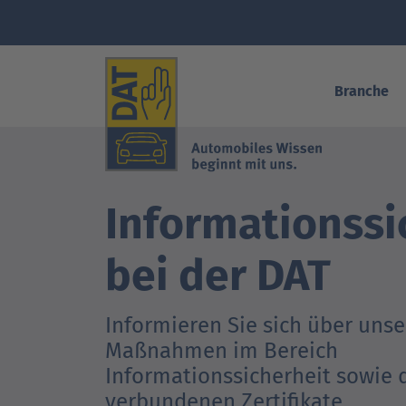
Branche
Informationssi
Autohaus und Werkstatt
Produkte
Schulungen
bei der DAT
Kfz-Sachverständige
Künstliche Intelligenz
Veranstaltungen
Versicherungen
Fahrzeugdaten & Telematik
Studien und Publikationen
Informieren Sie sich über unse
Maßnahmen im Bereich
Branchenpartner
Know-how für Kunden
Informationssicherheit sowie 
verbundenen Zertifikate