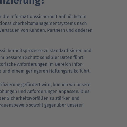
fizierung?
um die Informations­sicherheit auf höchstem
tions­sicherheits­management­systems nach
s Vertrauen von Kunden, Partnern und anderen
s­sicherheits­prozesse zu standardisieren und
em besseren Schutz sensibler Daten führt.
atorische Anforderungen im Bereich Infor­
 und einem geringeren Haf­tungs­risiko führt.
ifizierung gefördert wird, können wir unsere
drohungen und Anforderungen anpassen. Dies
r Sicherheits­vor­fällen zu stärken und
Vertrauensbeweis sowohl gegenüber unseren