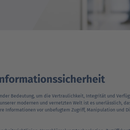
Verträgt mein Auto Super E10-Kraftstoff?
Verträgt mein Auto B10- oder XTL-
nden
nden
Support fü
Support fü
N
Kraftstoff?
nformationssicherheit
ender Bedeutung, um die Vertraulichkeit, Integrität und Verfü
 unserer modernen und vernetzten Welt ist es uner­läss­lich, da
e Informationen vor unbefugtem Zugriff, Manipulation und D