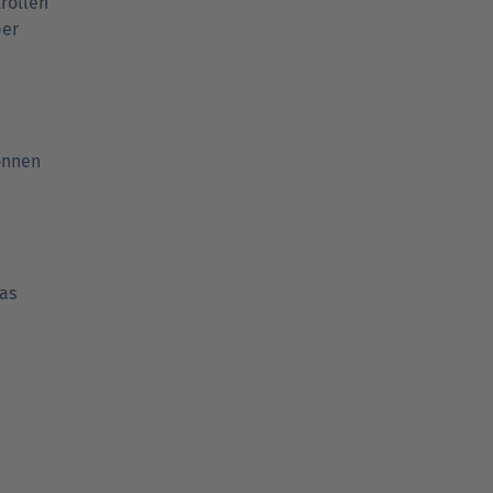
trollen
ber
können
as