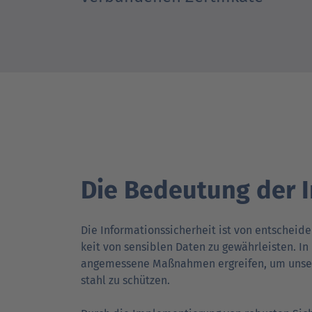
DAT Akademie: Webinare & Seminare für Ku
DAT Akademie: Webinare & Seminare für Ku
DAT Report
Newsletter
Die Bedeutung der I
Die Informations­sicherheit ist von entscheid
keit von sensiblen Daten zu gewähr­leisten. In
angemessene Maß­nahmen ergreifen, um unser
stahl zu schützen.