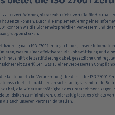
s bietet die ISO 27001 Zerti
O 27001 Zertifizierung bietet zahlreiche Vorteile für die DAT, 
 halten zu können. Durch die Implementierung eines Informa
001 konnten wir die Sicherheits­praktiken verbessern und da
ssen­gruppen stärken.
rtifizierung nach ISO 27001 ermöglicht uns, unsere Information
imieren, was zu einer effektiveren Risiko­bewältigung und ein
r hinaus hilft die Zertifizierung dabei, gesetzliche und regul
s­sicherheit zu erfüllen, was zu einer verbesserten Compliance
die kontinuierliche Verbesserung, die durch die ISO 27001 Zert
ations­sicherheits­praktiken an sich ständig verändernde Be
dazu bei, die Widerstands­fähigkeit des Unternehmens gegenübe
ielle Risiken zu minimieren. Gleich­zei­tig lässt es sich als 
 als auch unseren Partnern darstellen.