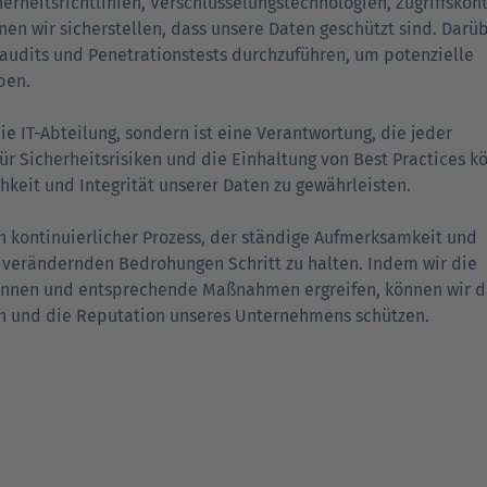
eits­richt­linien, Verschlüsselungs­technologien, Zugriffs­kon
en wir sicherstellen, dass unsere Daten geschützt sind. Darü
s­audits und Penetrations­tests durchzuführen, um potenzielle
ben.
die IT-Abteilung, sondern ist eine Verantwortung, die jeder
für Sicherheits­risiken und die Einhaltung von Best Practices 
­keit und Integrität unserer Daten zu gewähr­leis­ten.
ein kontinuierlicher Prozess, der ständige Aufmerksamkeit und
g verändernden Bedrohungen Schritt zu halten. Indem wir die
kennen und entsprechende Maßnahmen ergreifen, können wir d
en und die Reputation unseres Unternehmens schützen.