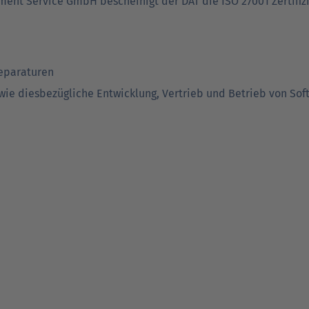
ment Service GmbH bescheinigt der DAT die ISO 27001 Zertifiz
reparaturen
wie diesbezügliche Entwicklung, Vertrieb und Betrieb von Sof