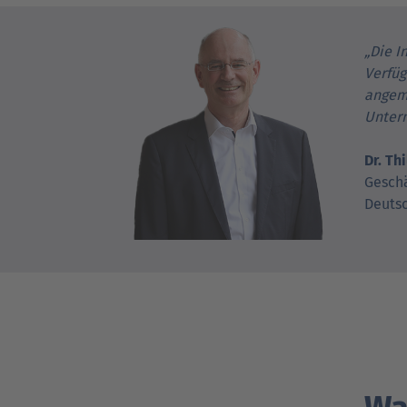
„Die I
Verfüg
angem
Unter
Dr. Th
Geschä
Deuts