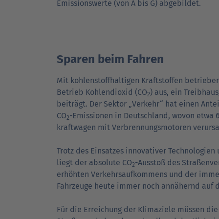
Emissions­werte (von A bis G) abgebildet.
Sparen beim Fahren
Mit kohlenstoffhaltigen Kraft­stoffen betrieb
Betrieb Kohlen­dioxid (CO
) aus, ein Treibhau
2
beiträgt. Der Sektor „Verkehr“ hat einen Ante
CO
-Emissionen in Deutsch­land, wovon etwa 
2
kraft­wagen mit Ver­brennungs­motoren verurs
Trotz des Einsatzes innovativer Tech­no­logien
liegt der absolute CO
-Ausstoß des Straßen­ve
2
erhöhten Verkehrs­auf­kommens und der imm
Fahrzeuge heute immer noch annähernd auf d
Für die Erreichung der Klima­ziele müssen die