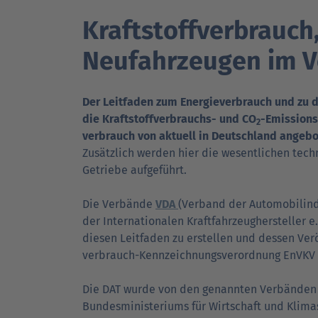
Kraftstoffverbrauc
DAT Akademie: Webinare & Seminare für Ku
DAT Akademie: Webinare & Seminare für Ku
DAT Report
Newsletter
Neufahrzeugen im V
Der Leitfaden zum Energieverbrauch und zu 
die Kraftstoff­verbrauchs- und CO
-Emissions
2
verbrauch von aktuell in Deutsch­land angeb
Zusätz­lich werden hier die wesent­lichen tech
Getriebe aufgeführt.
Die Verbände
VDA
(Verband der Auto­mobil­ind
der Inter­nationalen Kraft­fahrzeug­hersteller 
diesen Leit­faden zu erstellen und dessen Verö
verbrauch-Kenn­zeich­nungs­ver­ord­nung EnVKV 
Die DAT wurde von den genannten Verbänden
Bundes­ministeriums für Wirtschaft und Klim