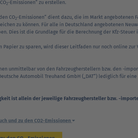
 CO
-Emissionen“ zu erstellen.
2
 den CO
-Emissionen“ dient dazu, die im Markt angebotenen F
2
leichen zu können. Für alle in Deutschland angebotenen Neu
. Dies ist die Grundlage für die Berechnung der Kfz-Steuer 
Papier zu sparen, wird dieser Leit­faden nur noch online zur 
n unmittel­bar von den Fahr­zeug­her­stellern bzw. den -impo
Deutsche Automobil Treuhand GmbH („DAT“) lediglich für eine
gkeit ist allein der jeweilige Fahrzeughersteller bzw. -importe
auch und zu den CO2-Emissionen