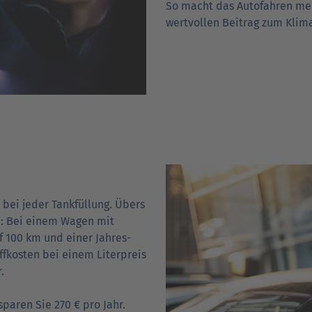
So macht das Auto­fahren meh
wert­vollen Beitrag zum Kli
 bei jeder Tank­füllung. Übers
: Bei einem Wagen mit
f 100 km und einer Jahres­
ff­kosten bei einem Liter­preis
.
paren Sie 270 € pro Jahr.