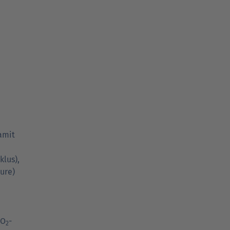
Damit
klus),
ure)
CO
-
2