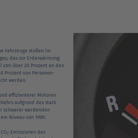
ene Fahrzeuge stoßen im
s­gas, das zur Erd­erwärmung
il von über 20 Prozent an den
60 Prozent von Personen­
acht werden.
 und effizienterer Motoren
rkehrs aufgrund des stark
er schwerer werdenden
em Niveau von 1990.
 CO
-Emissionen des
2