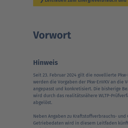
❯ Leitfaden zum Energieverbrauch und
Vorwort
Hinweis
Seit 23. Februar 2024 gilt die novellierte Pkw-
werden die Vorgaben der Pkw-EnVKV an die Ve
angepasst und konkretisiert. Die bisherige Bez
wird durch das realitäts­nähere WLTP-Prüf­ver
abgelöst.
Neben Angaben zu Kraft­stoff­ver­brauchs- und
Getriebedaten wird in diesem Leitfaden künft