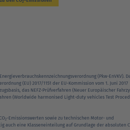
 zu den CO
-Emissionen
2
Energie­ver­brauchs­kenn­zeich­nungs­ver­ord­nung (Pkw-EnVKV). 
rordnung (EU) 2017/1151 der EU-Kommission vom 1. Juni 2017
ugs­basis, das NEFZ-Prüf­ver­fahren (Neuer Euro­päischer Fahrzy
fahren (World­wide harmonised Light-duty vehicles Test Proced
 CO
-Emissions­werten sowie zu tech­nischen Motor- und
2
ig auch eine Klasseneinteilung auf Grundlage der absoluten 