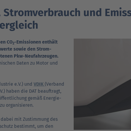
Verträgt mein Auto Super E10-Kraftstoff?
h, Stromverbrauch und Emis
Verträgt mein Auto B10- oder XTL-
nden
nden
Support fü
Support fü
N
ergleich
Kraftstoff?
den CO
-Emissionen enthält
2
­werte sowie den Strom­
otenen Pkw-Neu­fahr­zeugen.
­ni­schen Daten zu Motor und
ustrie e.V.) und
VDIK
(Verband
e.V.) haben die DAT beauftragt,
f­fent­lichung gemäß Energie­
zu organisieren.
 dabei mit Zustimmung des
a­schutz bestimmt, um den