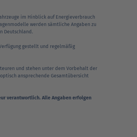
ahrzeuge im Hinblick auf Energie­verbrauch
­wagen­modelle werden sämtliche Angaben zu
in Deutschland.
Verfügung gestellt und regelmäßig
rteuren und stehen unter dem Vor­be­halt der
 optisch ansprechende Gesamt­über­sicht
ur ver­ant­wort­lich. Alle Angaben erfolgen