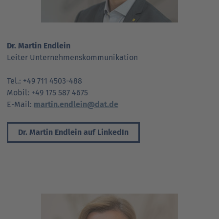
Ansprechpartner
Nachrichten
Go
to
Go
Pressekontakt
parent
Dr. Martin Endlein
to
navigation
Leiter Unternehmenskommunikation
parent
Go
navigation
to
Tel.: +49 711 4503-488
parent
Mobil: +49 175 587 4675
navigation
E-Mail:
martin.endlein@dat.de
Dr. Martin Endlein auf LinkedIn