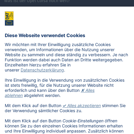
Was ist der Opel Corsa noch wert?
Was ist der Renault Zoe noch wert?
Was ist der VW Golf noch wert?
E-Mobilität in Deutschland
Karriere
Übersicht
Stellenangebote
Benefits
DAT als Arbeitgeber
Schüler, Absolventen, Studenten
#getDATjob
Unternehmen
DAT International
Wir über uns
DAT Historie