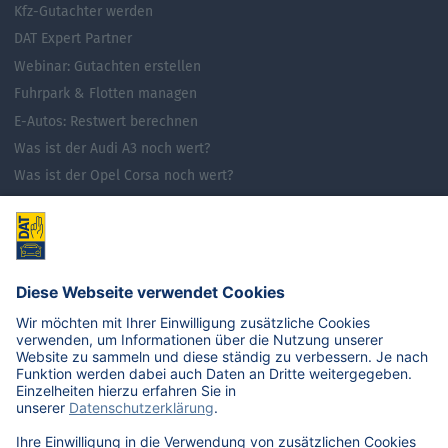
Kfz-Gutachter werden
DAT Expert Partner
Webinar: Gutachten erstellen
Fuhrpark & Flotten managen
E-Autos: Restwert berechnen
Was ist der Audi A3 noch wert?
Was ist der Opel Corsa noch wert?
Was ist der Renault Zoe noch wert?
Was ist der VW Golf noch wert?
E-Mobilität in Deutschland
Karriere
Übersicht
Stellenangebote
Benefits
DAT als Arbeitgeber
Schüler, Absolventen, Studenten