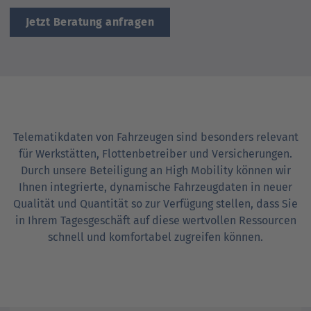
Ansprechpartner
Nachrichten
Go
Jetzt Beratung anfragen
to
Go
Pressekontakt
parent
to
navigation
parent
Go
navigation
to
parent
navigation
Telematikdaten von Fahrzeugen sind besonders relevant
für Werkstätten, Flottenbetreiber und Versicherungen.
Durch unsere Beteiligung an High Mobility können wir
Ihnen integrierte, dynamische Fahrzeugdaten in neuer
Qualität und Quantität so zur Verfügung stellen, dass Sie
in Ihrem Tagesgeschäft auf diese wertvollen Ressourcen
schnell und komfortabel zugreifen können.