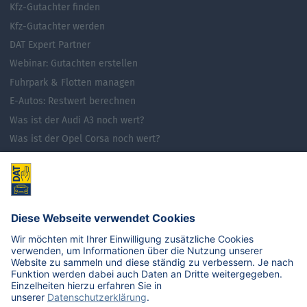
Kfz-Gutachter finden
Kfz-Gutachter werden
DAT Expert Partner
Webinar: Gutachten erstellen
Fuhrpark & Flotten managen
E-Autos: Restwert berechnen
Was ist der Audi A3 noch wert?
Was ist der Opel Corsa noch wert?
Was ist der Renault Zoe noch wert?
Was ist der VW Golf noch wert?
E-Mobilität in Deutschland
Karriere
Übersicht
Stellenangebote
Benefits
DAT als Arbeitgeber