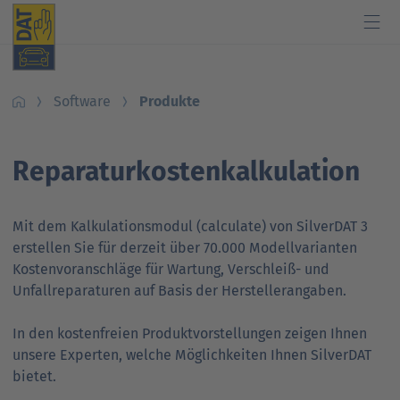
Software
Produkte
Branche
Software
Wissen
Autofahrer
Presse
Autohaus und Werkstatt
Produkte
Schulungen
Was ist mein Auto wert?
Nachrichten
Reparaturkostenkalkulation
Kfz-Sachverständige
Künstliche Intelligenz
Veranstaltungen
Kfz-Sachverständigen finden
Pressekontakt
Versicherungen
Fahrzeugdaten & Telematik
Studien und Publikationen
Was kostet meine Reparatur?
DAT Report
Mit dem Kalkulationsmodul (calculate) von SilverDAT 3
erstellen Sie für derzeit über 70.000 Modellvarianten
Branchenpartner
Know-how für Kunden
Leitfaden zum Energieverbrauch und zu den CO
DAT Barometer
-
2
Kostenvoranschläge für Wartung, Verschleiß- und
Emissionen
Unfallreparaturen auf Basis der Herstellerangaben.
DAT Akademie: Webinare & Seminare für Kunden
Verträgt mein Auto Super E10-Kraftstoff?
In den kostenfreien Produktvorstellungen zeigen Ihnen
DAT Akademie: Webinare & Seminare für Kunden
DAT Report
Support für Kunden
Verträgt mein Auto B10- oder XTL-Kraftstoff?
unsere Experten, welche Möglichkeiten Ihnen SilverDAT
bietet.
Support für Kunden
Newsletter
Ansprechpartner