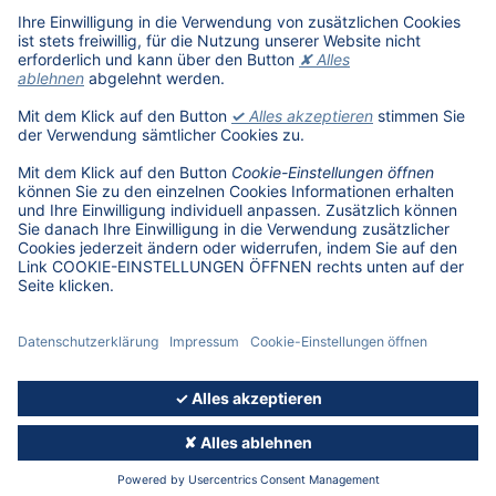
Schüler, Absolventen, Studenten
#getDATjob
Unternehmen
DAT International
Wir über uns
DAT Historie
Nachhaltigkeit
Informationssicherheit
Anfahrt
Rechtliches
Lizenzhinweise Dritter
© 2026, Deutsche Automobil Treuhand GmbH - Version 5.11.09
IMPRESSUM
DATENSCHUTZ
COOKIE-EINSTELLUNGEN ÖFFNEN
AGB