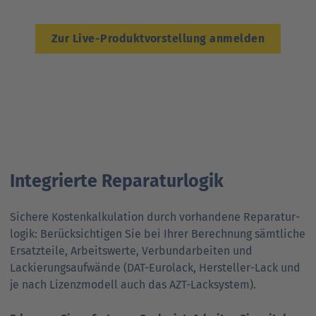
Ansprechpartner
Nachrichten
Go
to
Zur Live-Produktvorstellung anmelden
Go
Pressekontakt
parent
to
navigation
parent
Go
navigation
to
parent
navigation
Integrierte Reparaturlogik
Sichere Kosten­kalkulation durch vorhandene Reparatur­
logik: Berücksichtigen Sie bei Ihrer Berechnung sämtliche
Ersatz­teile, Arbeits­werte, Verbund­arbeiten und
Lackierungs­aufwände (DAT-Eurolack, Hersteller-Lack und
je nach Lizenzmodell auch das AZT-Lacksystem).