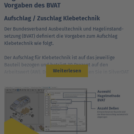
Vorgaben des BVAT
Aufschlag / Zuschlag Klebetechnik
Der Bundesverband Ausbeultechnik und Hagel­instand­
setzung (BVAT) definiert die Vorgaben zum Aufschlag
Klebetechnik wie folgt.
Der Aufschlag für Klebetechnik ist auf das jeweilige
Bauteil bezogen und beträgt 30 Prozent auf den
Weiterlesen
Arbeitswert (AW). Diesen Aufschlag finden Sie in SilverDAT
in der Kalkulation im Abschnitt „Arbeitslohn“.
Zusätzlich fordert der BVAT, eine Position „Material
Klebetechnik“ pro Fahrzeug zu ergänzen, sofern
Klebetechnik angewendet wird. In SilverDAT 3 geschieht
dies automatisch. Sie ersparen sich unnötige
Doppeleingaben von Hand in unterschiedlichen
Systemen.