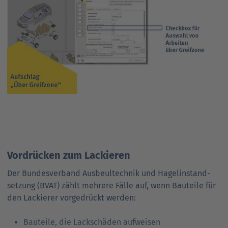
extra Positionierung der Werk­zeuge und so weiter.
Diese vom BVAT genannten Arbeits­werte sind in
SilverDAT 3 fest hinterlegt. Sie finden diese Angaben im
Bereich Kalkulation im Abschnitt Arbeits­lohn transparent
aufgeführt.
Zur Vergrößerung des Screenshots bitte direkt auf die
Grafik klicken.
Vordrücken zum Lackieren
Der Bundesverband Ausbeul­technik und Hagel­instand­
setzung (BVAT) zählt mehrere Fälle auf, wenn Bau­teile für
den Lackierer vorge­drückt werden:
Bauteile, die Lack­schäden aufweisen