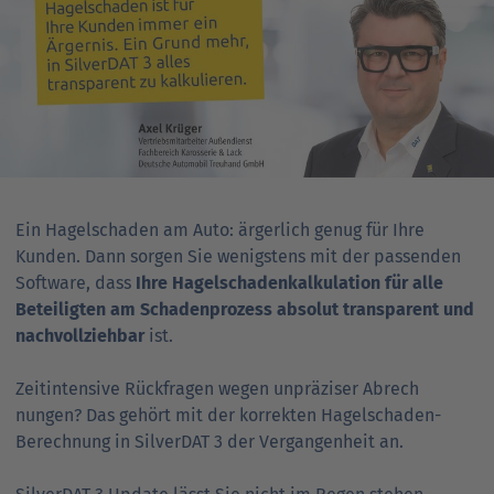
Ansprechpartner
Nachrichten
Go
to
Go
Pressekontakt
parent
to
navigation
parent
Go
navigation
to
parent
navigation
Ein Hagelschaden am Auto: ärgerlich genug für Ihre
Kunden. Dann sorgen Sie wenigstens mit der passenden
Software, dass
Ihre Hagel­schaden­kalku­lation für alle
Beteilig­ten am Schaden­­prozess absolut trans­parent und
nach­vollzieh­bar
ist.
Zeitintensive Rück
fragen wegen unprä
ziser Abrech
nungen? Das gehört mit der korrekten Hagel­
schaden-
Berech
nung in SilverDAT 3 der Vergangenheit an.