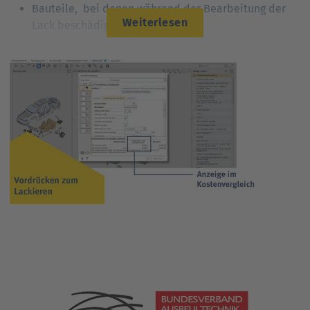
Bauteile, bei denen während der Bearbeitung der
Weiterlesen
Lack beschädigt wird
oder aber wenn die Art der Dellen nicht zu 100
Prozent zu beheben oder nicht wirt­schaft­lich zu
bearbeiten sind
Ziel hierfür ist es, den nachfol­genden Auftrag von
Spachtel­masse weit­gehend zu vermeiden. Die Ober­fläche
sollte so gedrückt werden, dass sie mit einer Kombi­
nation von Füller und Ober­flächen­lackierung oder maxi­
mal mit der Erneu­erung von < 50% des Lack­auf­baus
auskommt. Dafür gibt es einen Abschlag auf den AW-
Listen­wert.
Diesen vom BVAT vorgegebenen Abschlag finden Sie bei
SilverDAT 3 in der Teile­aus­wahl des Hagel­schaden-
Dialogs im Auswahl­fenster.
Zur Vergrößerung des Screenshots bitte direkt auf die