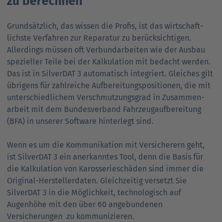
zu berechnen
Grundsätzlich, das wissen die Profis, ist das wirtschaft­
lichste Verfahren zur Repara­tur zu berücksichtigen.
Allerdings müssen oft Verbund­arbeiten wie der Ausbau
spezieller Teile bei der Kalku­lation mit bedacht werden.
Das ist in SilverDAT 3 automatisch inte­griert. Gleiches gilt
übrigens für zahlreiche Aufbe­reitungs­positionen, die mit
unter­schied­lichem Ver­schmutzungs­grad in Zusammen­
arbeit mit dem Bundes­verband Fahr­zeug­aufbe­reitung
(BFA) in unserer Software hinterlegt sind.
Wenn es um die Kommunikation mit Versicherern geht,
ist SilverDAT 3 ein anerkanntes Tool, denn die Basis für
die Kalkulation von Karosserie­schäden sind immer die
Ori­ginal-Hersteller­daten. Gleichzeitig versetzt Sie
SilverDAT 3 in die Möglichkeit, tech­nologisch auf
Augenhöhe mit den über 60 angebundenen
Versicherungen zu kom­mu­nizieren.