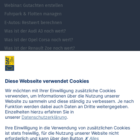
Webinar: Gutachten erstellen
Fuhrpark & Flotten managen
E-Autos: Restwert berechnen
Was ist der Audi A3 noch wert?
Was ist der Opel Corsa noch wert?
Was ist der Renault Zoe noch wert?
Was ist der VW Golf noch wert?
E-Mobilität in Deutschland
Karriere
Übersicht
Stellenangebote
Benefits
DAT als Arbeitgeber
Schüler, Absolventen, Studenten
#getDATjob