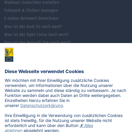
Webinar: Gutachten erstellen
Fuhrpark & Flotten managen
E-Autos: Restwert berechnen
Was ist der Audi A3 noch wert?
Was ist der Opel Corsa noch wert?
Was ist der Renault Zoe noch wert?
Was ist der VW Golf noch wert?
E-Mobilität in Deutschland
Karriere
Übersicht
Stellenangebote
Benefits
DAT als Arbeitgeber
Schüler, Absolventen, Studenten
#getDATjob