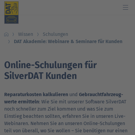
Wissen
Schulungen
Branche
Software
Wissen
Autofahrer
Presse
DAT Akademie: Webinare & Seminare für Kunden
Autohaus und Werkstatt
Produkte
Schulungen
Was ist mein Auto wert?
Nachrichten
Online-Schulungen für
Kfz-Sachverständige
Künstliche Intelligenz
Veranstaltungen
Kfz-Sachverständigen finden
Pressekontakt
SilverDAT Kunden
Versicherungen
Fahrzeugdaten & Telematik
Studien und Publikationen
Was kostet meine Reparatur?
DAT Report
Branchenpartner
Know-how für Kunden
Leitfaden zum Energieverbrauch und zu den CO
DAT Barometer
-
2
Reparatur­kosten kalku­lieren
und
Gebraucht­fahrzeug­
Emissionen
DAT Akademie: Webinare & Seminare für Kunden
werte ermitteln
: Wie Sie mit unserer Software SilverDAT
Verträgt mein Auto Super E10-Kraftstoff?
noch schneller zum Ziel kommen und was Sie zum
DAT Akademie: Webinare & Seminare für Kunden
DAT Report
Support für Kunden
Einstieg beachten sollten, erfahren Sie in unseren Live-
Verträgt mein Auto B10- oder XTL-Kraftstoff?
Webinaren. Nehmen Sie an unseren Online-Schulungen
Support für Kunden
Newsletter
Ansprechpartner
teil von überall, wo Sie wollen – Sie benötigen nur einen