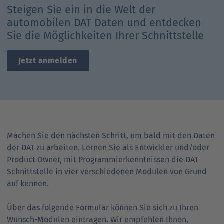
Steigen Sie ein in die Welt der
Ansprechpartner
Nachrichten
Go
automobilen DAT Daten und entdecken
to
Sie die Möglichkeiten Ihrer Schnittstelle
Go
Pressekontakt
parent
to
navigation
parent
Go
Jetzt anmelden
navigation
to
parent
navigation
Machen Sie den nächsten Schritt, um bald mit den Daten
der DAT zu arbeiten. Lernen Sie als Entwickler und/oder
Product Owner, mit Programmier­kennt­nissen die DAT
Schnittstelle in vier ver­schie­denen Modulen von Grund
auf kennen.
Über das folgende Formular können Sie sich zu Ihren
Wunsch-Modulen eintragen. Wir empfehlen Ihnen,