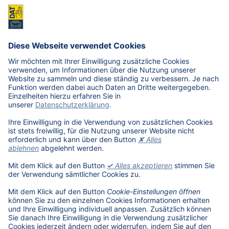
Was ist der Renault Zoe noch wert?
Was ist der VW Golf noch wert?
E-Mobilität in Deutschland
Karriere
Übersicht
Stellenangebote
Benefits
DAT als Arbeitgeber
Schüler, Absolventen, Studenten
#getDATjob
Unternehmen
DAT International
Wir über uns
DAT Historie
Nachhaltigkeit