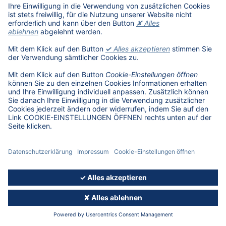
Kontakt
Deutsche Automobil Treuhand GmbH
Hellmuth-Hirth-Straße 1
73760 Ostfildern
Tel:
+49 711 4503-130
Kontaktformular
Noch mehr Wissen, das bewegt: