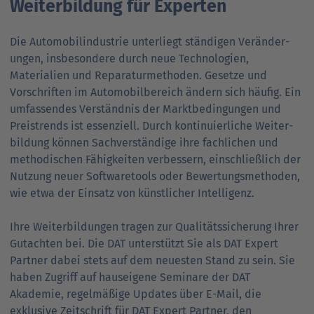
Weiterbildung für Experten
Die Auto­mobil­industrie unterliegt ständigen Veränder­
ungen, insbesondere durch neue Techno­logien,
Materialien und Reparatur­methoden. Gesetze und
Vorschriften im Auto­mobil­bereich ändern sich häufig. Ein
umfassendes Verständnis der Markt­bedingungen und
Preis­trends ist essenziell. Durch kontinuierliche Weiter­
bildung können Sach­verständige ihre fach­lichen und
metho­dischen Fähig­keiten verbessern, ein­schließ­lich der
Nutzung neuer Software­tools oder Bewertungs­methoden,
wie etwa der Einsatz von künstlicher Intelligenz.
Ihre Weiter­bildungen tragen zur Qualitäts­sicherung Ihrer
Gutachten bei. Die DAT unterstützt Sie als DAT Expert
Partner dabei stets auf dem neuesten Stand zu sein. Sie
haben Zugriff auf haus­eigene Seminare der DAT
Akademie, regelmäßige Updates über E-Mail, die
exklusive Zeit­schrift für DAT Expert Partner, den