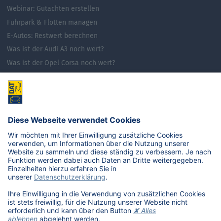
Webinar: Gutachten erstellen
Fuhrpark & Flotten managen
E-Autos: Restwert berechnen
Was ist der Audi A3 noch wert?
Was ist der Opel Corsa noch wert?
Was ist der Renault Zoe noch wert?
Was ist der VW Golf noch wert?
E-Mobilität in Deutschland
Karriere
Übersicht
Stellenangebote
Benefits
DAT als Arbeitgeber
Schüler, Absolventen, Studenten
#getDATjob