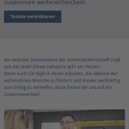
zusammen weiterentwickeln
Ansprechpartner
Nachrichten
Go
to
Termin vereinbaren
Go
Pressekontakt
parent
to
navigation
parent
Go
navigation
to
parent
navigation
Als neutrale Daten­instanz der Automobil­wirtschaft liegt
uns das Wohl dieser Industrie sehr am Herzen.
Wenn auch Sie täglich daran arbeiten, die Akteure der
auto­mobilen Branche zu fördern und diesen nach­haltig
zum Erfolg zu verhelfen, dann freuen wir uns auf die
Zusammen­arbeit.