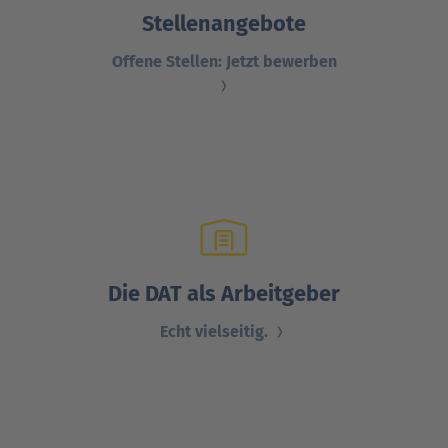
Stellenangebote
Ansprechpartner
Nachrichten
Go
to
Offene Stellen: Jetzt bewerben
Go
Pressekontakt
parent
to
navigation
parent
Go
navigation
to
parent
navigation
Die DAT als Arbeitgeber
Echt vielseitig.