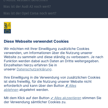
E-Autos: Restwert berechnen
Was ist der Audi A3 noch wert?
Was ist der Opel Corsa noch wert?
Was ist der Renault Zoe noch wert?
Was ist der VW Golf noch wert?
E-Mobilität in Deutschland
Karriere
Übersicht
Stellenangebote
Benefits
DAT als Arbeitgeber
Schüler, Absolventen, Studenten
#getDATjob
Unternehmen
DAT International