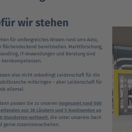
Verträgt mein Auto Super E10-Kraftstoff?
Verträgt mein Auto B10- oder XTL-
für wir stehen
nden
nden
Support fü
Support fü
N
Kraftstoff?
ehen für umfang­reiches Wissen rund ums Auto,
r flächen­deckend bereitstellen. Mark­tforschung,
handling, IT-Anwendungen und Beratung sind
e Kern­kompetenzen.
ssen also nicht unbedingt Leiden­schaft für die
bil­branche mitbringen – aber Leiden­schaft für
Job allemal.
dann passen Sie zu unseren
insgesamt rund 600
eitenden aus 36 Ländern und 5 Kontinenten an
0 Standorten weltweit
, die unter unserem Dach
d gerne zusammen­arbeiten.