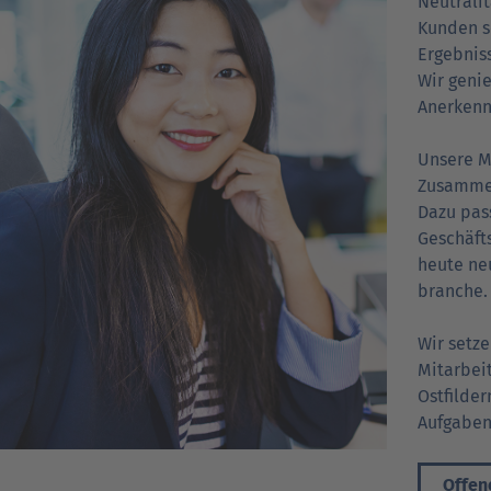
Neutrali
Kunden s
Ergebniss
Wir geni
Anerkenn
Unsere Mi
Zusammen
Dazu pas
Geschäfts
heute neu
branche.
Wir setze
Mitarbei
Ostfilde
Aufgaben
Offene