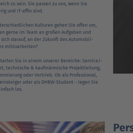
­reich zu sein. Sie passen zu uns, wenn Sie
rig und IT-affin sind.
terschied­lichen Kulturen gehen Sie offen um,
ten gerne im Team an großen Aufgaben und
 sich darauf, an der Zukunft des Automobil­
s mit­zu­arbeiten?
tarten Sie in einem unserer Bereiche: Service/­
t, technische & kauf­männische Projektleitung,
am­mie­rung oder Vertrieb. Ob als Professional,
­ein­steiger oder als DHBW-Student – legen Sie
infach los.
Per