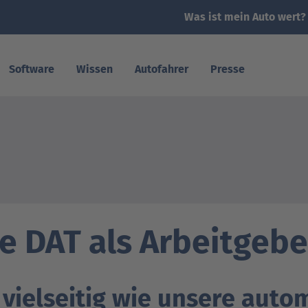
Was ist mein Auto wert?
Software
Wissen
Autofahrer
Presse
Was ist mein Auto wert?
Nachrichten
Kfz-Sachverständigen finden
Pressekontakt
e DAT als Arbeitgebe
Was kostet meine Reparatur?
DAT Report
Leitfaden zum Energieverbrauch und zu den
DAT Barometer
CO
-Emissionen
2
 vielseitig wie unsere auto