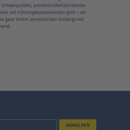
 Schwer­punkte, persönlich­keits­bildende
der um Führungs­kompe­tenzen geht – wir
Sie ganz Ihrem persönlichen Hintergrund
hend.
ANMELDEN