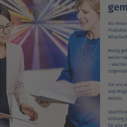
gem
Als Innov
Produkten
Mitarbeit
Mutig ge
weiter na
– wachse
Organisat
Für uns 
und Mögli
wollen.
Qualifiz
bildung j
für alle 