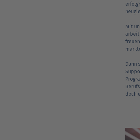
erfolg
neugie
Mit un
arbei­
freuen
markte
Dann s
Suppor
Pro­gr
Berufs
doch e