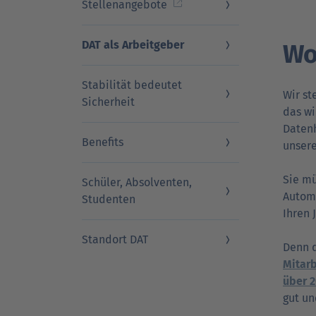
Stellenangebote
DAT als Arbeitgeber
Wo
DAT Akademie: Webinare & Seminare für Ku
DAT Akademie: Webinare & Seminare für Ku
DAT Report
Newsletter
Stabilität bedeutet
Wir st
Sicherheit
das wi
Daten­
Benefits
unser
Sie mü
Schüler, Absolventen,
Automo
Studenten
Ihren 
Standort DAT
Denn 
Mitarb
über 2
gut un