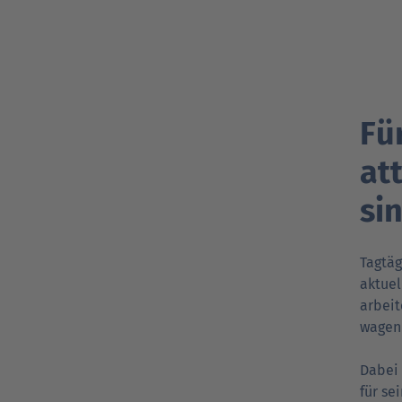
Fü
at
si
Tagtäg
aktuel
arbeit
wagen 
Dabei
für se