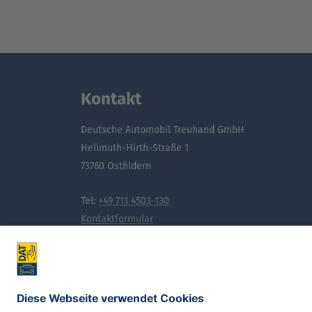
Kontakt
Deutsche Automobil Treuhand GmbH
Hellmuth-Hirth-Straße 1
73760 Ostfildern
Tel:
+49 711 4503-130
Kontaktformular
Noch mehr Wissen, das bewegt: