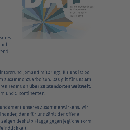
Go
Go
Go
r Kunden
r Kunden
achrichten
Ansprechpartner
Ansprechpartner
Pressekontakt
to
to
to
parent
parent
parent
nseres
navigation
navigation
navigation
 und
gend
tergrund jemand mitbringt, für uns ist es
am zusammenzuarbeiten. Das gilt für uns
am
eren Teams an
über 20 Standorten weltweit
.
rn und 5 Kontinenten.
s Fundament unseres Zusammenwirkens. Wir
nander, denn für uns zählt der offene
ir zeigen deshalb Flagge gegen jegliche Form
eindlichkeit.