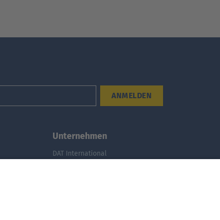
ANMELDEN
Unternehmen
DAT International
Wir über uns
DAT Historie
Nachhaltigkeit
Studenten
Informationssicherheit