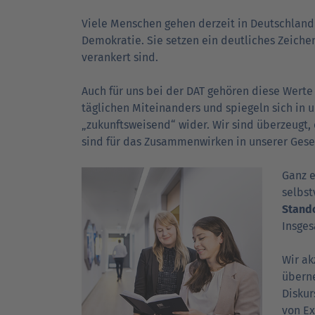
Viele Menschen gehen derzeit in Deutschland a
Demokratie. Sie setzen ein deutliches Zeichen,
DAT Akademie: Webinare & Seminare für Ku
DAT Akademie: Webinare & Seminare für Ku
DAT Report
Newsletter
verankert sind.
Auch für uns bei der DAT gehören diese Werte
täglichen Miteinanders und spiegeln sich in 
„zukunftsweisend“ wider. Wir sind überzeugt,
sind für das Zusammenwirken in unserer Gesel
Ganz e
selbst
Stand
Insges
Wir ak
überne
Diskur
von Ex