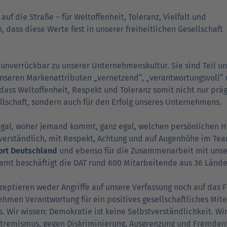
Verträgt mein Auto Super E10-Kraftstoff?
uf die Straße – für Weltoffenheit, Toleranz, Vielfalt und
 dass diese Werte fest in unserer freiheitlichen Gesellschaft
Verträgt mein Auto B10- oder XTL-
nden
nden
Support fü
Support fü
N
Kraftstoff?
 unverrückbar zu unserer Unternehmenskultur. Sie sind Teil u
unseren Markenattributen „vernetzend“, „verantwortungsvoll“
 dass Weltoffenheit, Respekt und Toleranz somit nicht nur prä
lschaft, sondern auch für den Erfolg unseres Unternehmens.
gal, woher jemand kommt, ganz egal, welchen persönlichen Hin
verständlich, mit Respekt, Achtung und auf Augenhöhe im Te
ort Deutschland
und ebenso für die Zusam­men­arbeit mit uns
amt beschäftigt die DAT rund 600 Mitarbeitende aus 36 Lände
zeptieren weder Angriffe auf unsere Verfassung noch auf da
hmen Verantwortung für ein positives gesellschaftliches Mitei
s. Wir wissen: Demokratie ist keine Selbstverständlichkeit. W
tremismus, gegen Diskriminierung, Ausgrenzung und Fremdenf