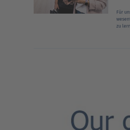
Für un
wesent
zu ler