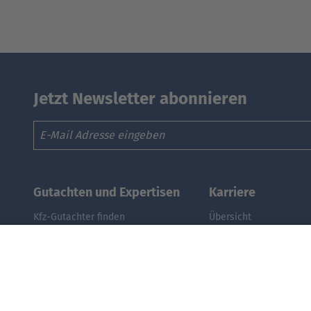
Jetzt Newsletter abonnieren
Email
Gutachten und Expertisen
Karriere
Kfz-Gutachter finden
Übersicht
Kfz-Gutachter werden
Stellenangebote
DAT Expert Partner
Benefits
Webinar: Gutachten erstellen
DAT als Arbeitgeber
Fuhrpark & Flotten managen
Schüler, Absolventen, 