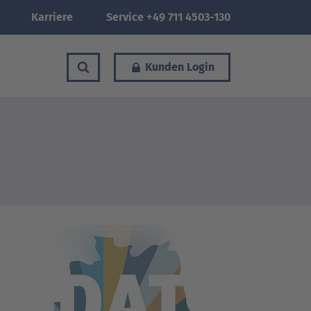
Karriere
Service +49 711 4503-130
Kunden Login