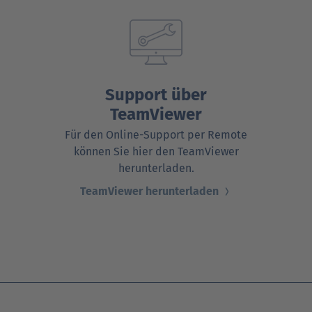
Verträgt mein Auto Super E10-Kraftstoff?
Verträgt mein Auto B10- oder XTL-
nden
nden
Support fü
Support fü
N
Kraftstoff?
Support über
TeamViewer
Für den Online-Support per Remote
können Sie hier den TeamViewer
herunterladen.
TeamViewer herunterladen