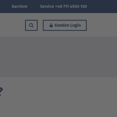
Karriere
Service +49 711 4503-130
Kunden Login
?