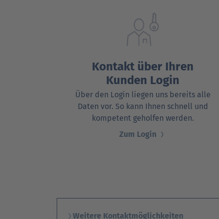
DAT Akademie: Webinare & Seminare für Ku
DAT Akademie: Webinare & Seminare für Ku
DAT Report
Newsletter
Kontakt über Ihren
Kunden Login
Über den Login liegen uns bereits alle
Daten vor. So kann Ihnen schnell und
kompetent geholfen werden.
Zum Login
Weitere Kontaktmöglichkeiten