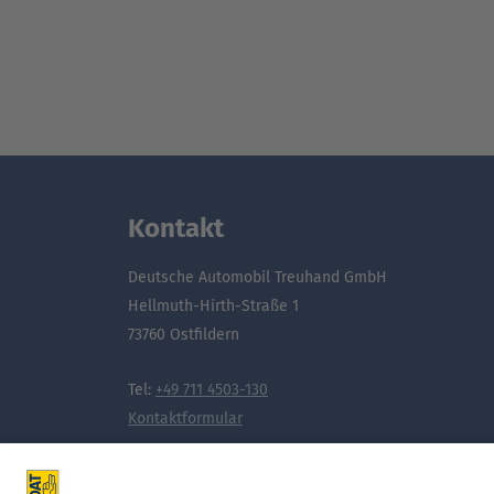
Kontakt
Deutsche Automobil Treuhand GmbH
Hellmuth-Hirth-Straße 1
73760 Ostfildern
Tel:
+49 711 4503-130
Kontaktformular