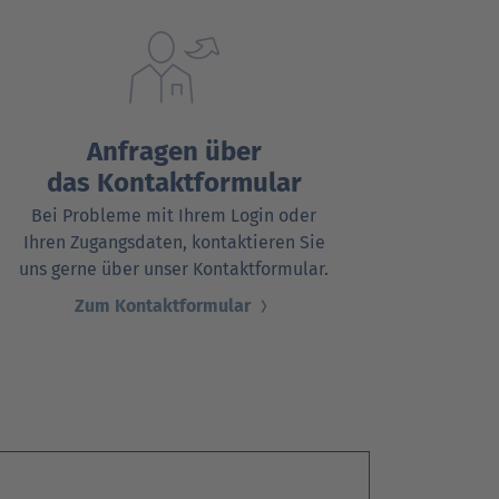
Go
Go
Go
r Kunden
r Kunden
achrichten
Ansprechpartner
Ansprechpartner
Pressekontakt
to
to
to
parent
parent
parent
Anfragen über
navigation
navigation
navigation
das Kontaktformular
Bei Probleme mit Ihrem Login oder
Ihren Zugangsdaten, kontaktieren Sie
uns gerne über unser Kontaktformular.
Zum Kontaktformular