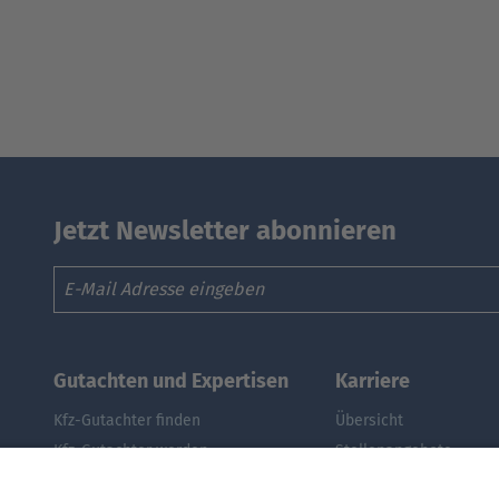
Jetzt Newsletter abonnieren
Email
Gutachten und Expertisen
Karriere
Kfz-Gutachter finden
Übersicht
Kfz-Gutachter werden
Stellenangebote
DAT Expert Partner
Benefits