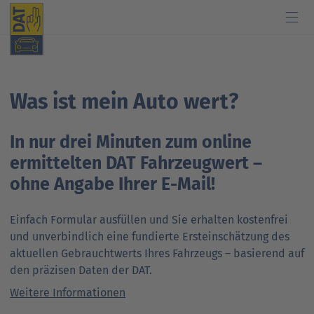
Branche
Software
Wissen
Autofahrer
Presse
Was ist mein Auto wert?
Autohaus und Werkstatt
Produkte
Schulungen
Was ist mein Auto wert?
Nachrichten
In nur drei Minuten zum online
Kfz-Sachverständige
Künstliche Intelligenz
Veranstaltungen
Kfz-Sachverständigen finden
Pressekontakt
ermittelten DAT Fahrzeugwert –
Versicherungen
Fahrzeugdaten & Telematik
Studien und Publikationen
Was kostet meine Reparatur?
DAT Report
ohne Angabe Ihrer E-Mail!
Branchenpartner
Know-how für Kunden
Leitfaden zum Energieverbrauch und zu den CO
DAT Barometer
-
2
Einfach Formular ausfüllen und Sie erhalten kostenfrei
Emissionen
DAT Akademie: Webinare & Seminare für Kunden
und unverbindlich eine fundierte Ersteinschätzung des
Verträgt mein Auto Super E10-Kraftstoff?
aktuellen Gebrauchtwerts Ihres Fahrzeugs – basierend auf
DAT Akademie: Webinare & Seminare für Kunden
DAT Report
Support für Kunden
den präzisen Daten der DAT.
Verträgt mein Auto B10- oder XTL-Kraftstoff?
Weitere Informationen
Support für Kunden
Newsletter
Ansprechpartner