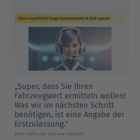
Ansprechpartner
Nachrichten
Go
to
Silvie empfiehlt: Frage beantworten & Zeit sparen
Go
Pressekontakt
parent
to
navigation
parent
Go
navigation
to
parent
navigation
„Super, dass Sie Ihren
Fahrzeugwert ermitteln wollen!
Was wir im nächsten Schritt
benötigen, ist eine Angabe der
Erstzulassung."
Bitte treffen Sie nun eine Auswahl: