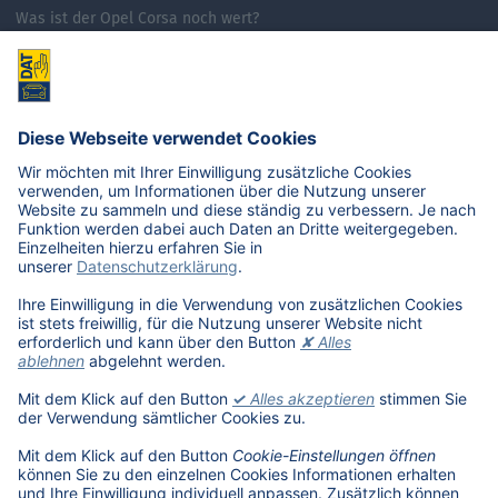
Was ist der Opel Corsa noch wert?
Was ist der Renault Zoe noch wert?
Was ist der VW Golf noch wert?
E-Mobilität in Deutschland
Karriere
Übersicht
Stellenangebote
Benefits
DAT als Arbeitgeber
Schüler, Absolventen, Studenten
#getDATjob
Unternehmen
DAT International
Wir über uns
DAT Historie