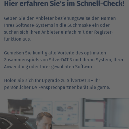
Hier erfahren Sie's im Schnell-Check!
Ansprechpartner
Nachrichten
Go
to
Geben Sie den Anbieter beziehungsweise den Namen
Go
Pressekontakt
parent
Ihres Software-Systems in die Suchmaske ein oder
to
navigation
suchen sich Ihren Anbieter einfach mit der Register­
parent
Go
funktion aus.
navigation
to
parent
Genießen Sie künftig alle Vorteile des optimalen
navigation
Zusammenspiels von SilverDAT 3 und Ihrem System, Ihrer
Anwendung oder Ihrer gewohnten Software.
Holen Sie sich Ihr Upgrade zu SilverDAT 3 – Ihr
persönlicher DAT-Ansprechpartner berät Sie gerne.