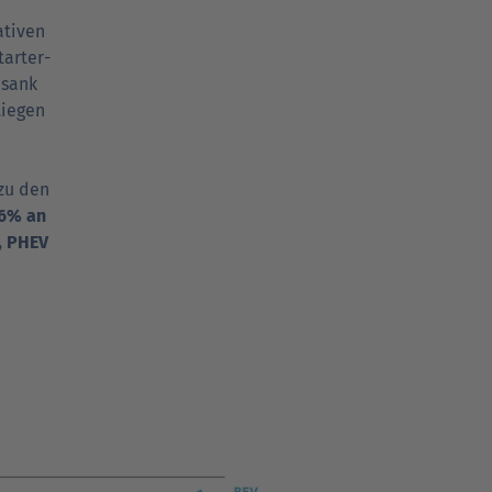
ativen
tarter­
 sank
tiegen
zu den
46% an
, PHEV