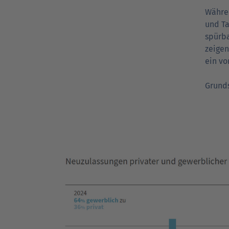
Währen
und Ta
spürba
zeigen
ein vo
Grund