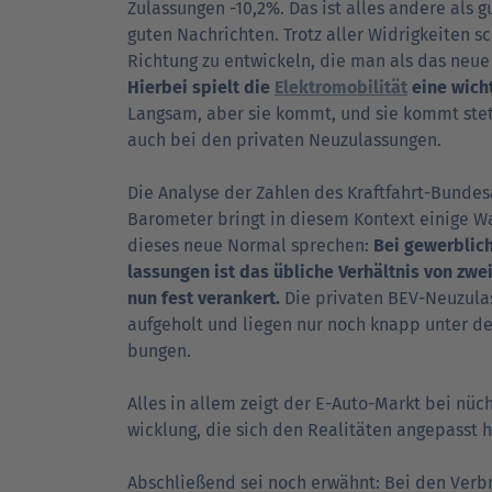
Zulassungen -10,2%. Das ist alles andere als gu
guten Nach­richten. Trotz aller Widrig­keiten s
Rich­tung zu entwickeln, die man als das neu
Hierbei spielt die
Elektro­mobilität
eine wicht
Langsam, aber sie kommt, und sie kommt stet
auch bei den privaten Neuzulassungen.
Die Analyse der Zahlen des Kraftfahrt-Bundes­
Barometer bringt in diesem Kontext einige Wah
dieses neue Normal sprechen:
Bei gewerblich
lassungen ist das übliche Ver­hält­nis von zwei
nun fest ver­ankert.
Die privaten BEV-Neuzula
auf­ge­holt und liegen nur noch knapp unter de
bungen.
Alles in allem zeigt der E-Auto-Markt bei nüc
wick­lung, die sich den Realitäten angepasst h
Abschließend sei noch erwähnt: Bei den Verb