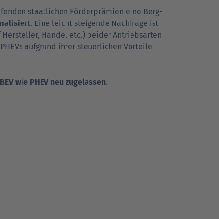
­fen­den staatlichen Förder­prämien eine Berg-
malisiert
. Eine leicht steigende Nach­frage ist
 Hersteller, Handel etc.) beider Antriebs­arten
 PHEVs aufgrund ihrer steuer­lichen Vorteile
 BEV wie PHEV neu zugelassen
.