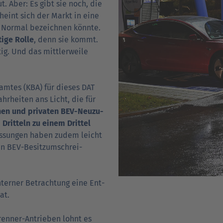
t. Aber: Es gibt sie noch, die
cheint sich der Markt in eine
e Normal bezeichnen könnte.
ige Rolle
, denn sie kommt.
ig. Und das mittlerweile
amtes (KBA) für dieses DAT
r­heiten ans Licht, die für
en und privaten BEV-Neu­zu­
 Dritteln zu einem Drittel
ssungen haben zudem leicht
n BEV-Besitz­um­schrei­
hterner Betrach­tung eine Ent­
at.
renner-Antrieben lohnt es