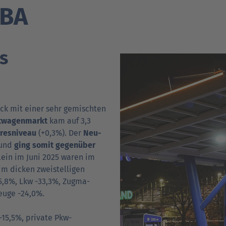
Verträgt mein Auto Super E10-Kraftstoff?
den CO
-Emissionen
KBA
2
Verträgt mein Auto B10- oder XTL-
Berufsschule: DAT Report im Klassensatz
nden
nden
Support fü
Support fü
Kraftstoff?
s
Newsletter
ick mit einer sehr gemischten
N
­wagen­markt
kam auf 3,3
hres­niveau
(+0,3%). Der
Neu­
 und
ging somit gegenüber
llein im Juni 2025 waren im
im dicken zwei­stelligen
5,8%, Lkw -33,3%, Zug­ma­
zeuge -24,0%.
-15,5%, private Pkw-