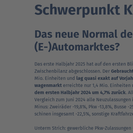
Schwerpunkt 
DAT Akademie: Webinare & Seminare für Ku
DAT Akademie: Webinare & Seminare für Ku
Das neue Normal de
(E-)Automarktes?
Das erste Halbjahr 2025 hat auf den ersten Bl
DAT Report
Newsletter
Zwischen­bilanz abgeschlossen. Der
Gebraucht
Mio. Einheiten und
lag quasi exakt auf Vor­ja
wagen­markt
erreichte nur 1,4 Mio. Einheiten
dem ersten Halb­jahr 2024 um 4,7% zurück
. A
Vergleich zum Juni 2024 alle Neu­zu­lassungen 
Minus: Zweiräder -19,8%, Pkw -13,8%, Busse -2
schinen insgesamt -22,5%, sonstige Kraft­fahr­
Unterm Strich: gewerb­liche Pkw-Zulassungen 