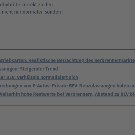
ld­hybride korrekt zu den
 nicht nur normaler, sondern
ntriebsarten: Realistische Betrachtung des Verbrennermarkt
ssungen: Steigender Trend
r BEV: Verhältnis normalisiert sich
reibungen von E-Autos: Private BEV-Neuzulassungen holen a
eiterhin hohe Restwerte bei Verbrennern, Abstand zu BEV bl