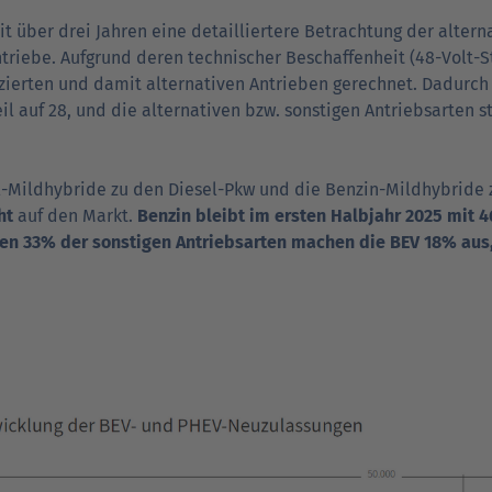
it über drei Jahren eine detailliertere Betrachtung der altern
triebe. Aufgrund deren tech­nischer Beschaffen­heit (48-Volt-S
ifizierten und damit alternativen Antrieben gerechnet. Dadurch
eil auf 28, und die alter­nativen bzw. sonstigen Antriebs­arten s
l-Mild­hybride zu den Diesel-Pkw und die Benzin-Mildhybride 
ht
auf den Markt.
Benzin bleibt im ersten Halbjahr 2025 mit 
 den 33% der sonstigen Antriebsarten machen die BEV 18% aus