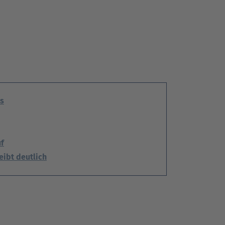
es
uf
eibt deutlich