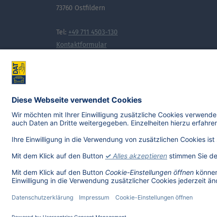
73760 Ostfildern
Tel:
+49 711 4503-130
Kontaktformular
Noch mehr Wissen, das bewegt: