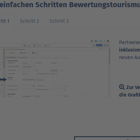
 einfachen Schritten Bewertungstourism
itt 1
Schritt 2
Schritt 3
Partnerwe
inklusiv
neuen Auf
Zur Ve
die Grafi