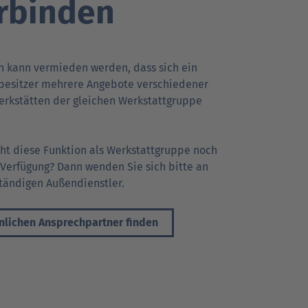
rbinden
Go
Go
Go
r Kunden
r Kunden
achrichten
Ansprechpartner
Ansprechpartner
Pressekontakt
to
to
to
h kann vermieden werden, dass sich ein
parent
parent
parent
besitzer mehrere Angebote verschiedener
navigation
navigation
navigation
erkstätten der gleichen Werkstattgruppe
eht diese Funktion als Werkstattgruppe noch
 Verfügung? Dann wenden Sie sich bitte an
ständigen Außendienstler.
nlichen Ansprechpartner finden