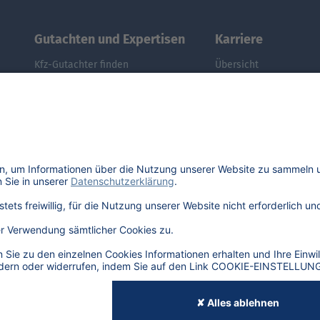
Gutachten und Expertisen
Karriere
Kfz-Gutachter finden
Übersicht
Kfz-Gutachter werden
Stellenangebote
DAT Expert Partner
Benefits
Webinar: Gutachten erstellen
DAT als Arbeitgeber
Fuhrpark & Flotten managen
Schüler, Absolventen, 
E-Autos: Restwert berechnen
#getDATjob
Was ist der Audi A3 noch wert?
Was ist der Opel Corsa noch wert?
Was ist der Renault Zoe noch wert?
Was ist der VW Golf noch wert?
E-Mobilität in Deutschland