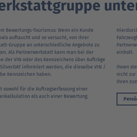
erkstattgruppe unte
Verträgt mein Auto Super E10-Kraftstoff?
Verträgt mein Auto B10- oder XTL-
nden
nden
Support fü
Support fü
N
Kraftstoff?
em Bewertungs-Tourismus: Wenn ein Kunde
Hierdurc
ls auftaucht und so versucht, von Ihrer
Fahrzeug
att-Gruppe an unterschiedliche Angebote zu
Partnerw
en. Als Partnerwerkstatt kann man bei der
einholt.
e der VIN oder des Kennzeichens über Aufträge
 SilverDAT informiert werden, die dieselbe VIN /
Ihnen st
lbe Kennzeichen haben.
nicht zur
Ihren zu
lt sowohl für die Auftragserfassung einer
nkalkulation als auch einer Bewertung.
Persö