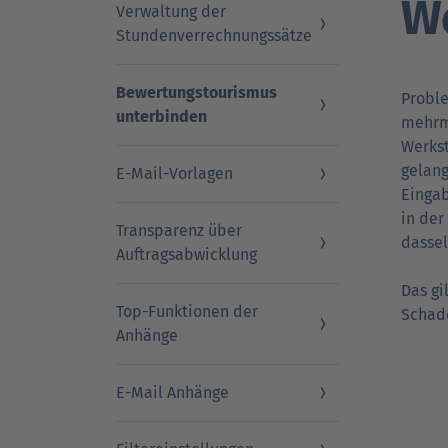
W
Verwaltung der
Stundenverrechnungssätze
DAT Akademie: Webinare & Seminare für Ku
DAT Akademie: Webinare & Seminare für Ku
DAT Report
Newsletter
Bewertungstourismus
Probl
unterbinden
mehrma
Werkst
gelang
E-Mail-Vorlagen
Eingab
in der
Transparenz über
dasse
Auftragsabwicklung
Das gi
Top-Funktionen der
Schade
Anhänge
E-Mail Anhänge