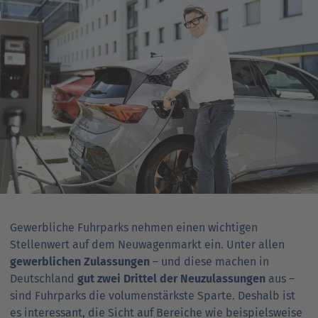
Ansprechpartner
Nachrichten
Go
to
Go
Pressekontakt
parent
to
navigation
parent
Go
navigation
to
parent
navigation
Gewerbliche Fuhrparks nehmen einen wichtigen
Stellenwert auf dem Neuwagenmarkt ein. Unter allen
gewerblichen Zulassungen
– und diese machen in
Deutschland
gut zwei Drittel der Neuzulassungen
aus –
sind Fuhrparks die volumenstärkste Sparte. Deshalb ist
es interessant, die Sicht auf Bereiche wie beispielsweise