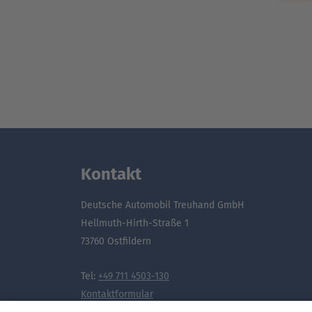
Kontakt
Deutsche Automobil Treuhand GmbH
Hellmuth-Hirth-Straße 1
73760 Ostfildern
Tel:
+49 711 4503-130
Kontaktformular