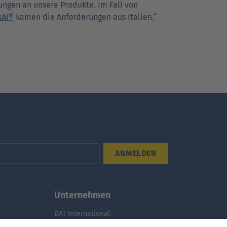
ungen an unsere Produkte. Im Fall von
kAI®
kamen die Anforderungen aus Italien.“
ANMELDEN
Unternehmen
DAT International