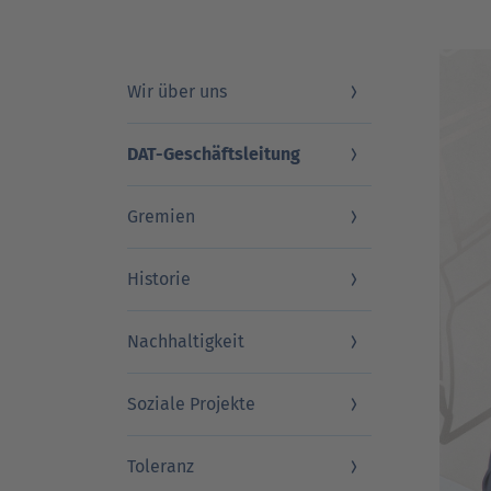
DAT Akademie: Webinare & Seminare für Ku
DAT Akademie: Webinare & Seminare für Ku
DAT Report
Newsletter
Wir über uns
DAT-Geschäftsleitung
Gremien
Historie
Nachhaltigkeit
Soziale Projekte
Toleranz