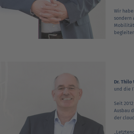
Wir haben
sondern a
Mobilitä
begleiten
Dr. Thilo
und die I
Seit 201
Ausbau de
der clou
„Letzten