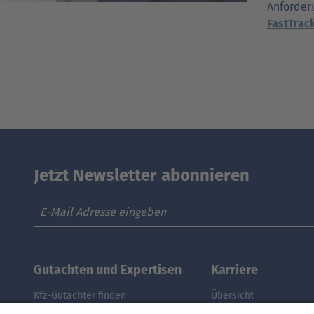
Anforder
FastTrac
Jetzt Newsletter abonnieren
Email
Gutachten und Expertisen
Karriere
Kfz-Gutachter finden
Übersicht