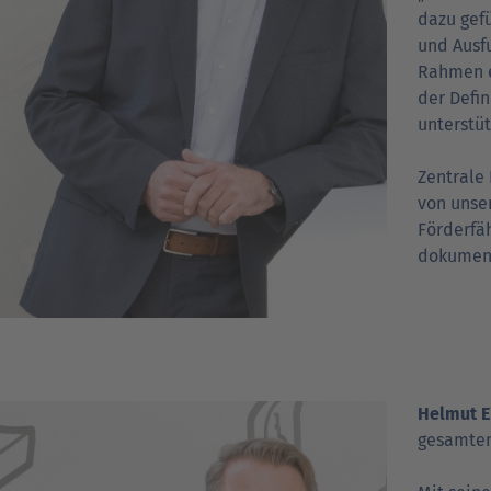
dazu gefü
und Ausfu
Rahmen e
der Defin
unterstüt
Zentrale 
von unser
Förder­fä
dokument
Helmut E
gesamten