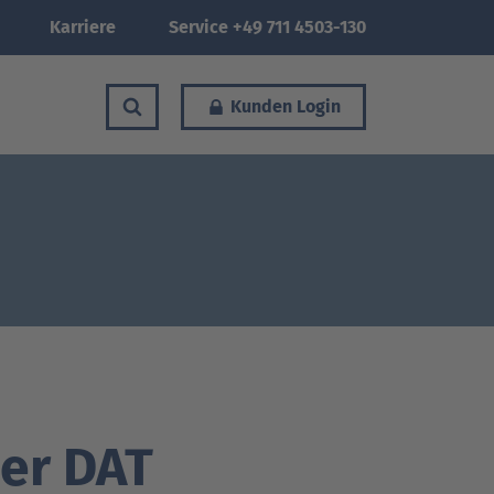
Karriere
Service +49 711 4503-130
Kunden Login
der DAT