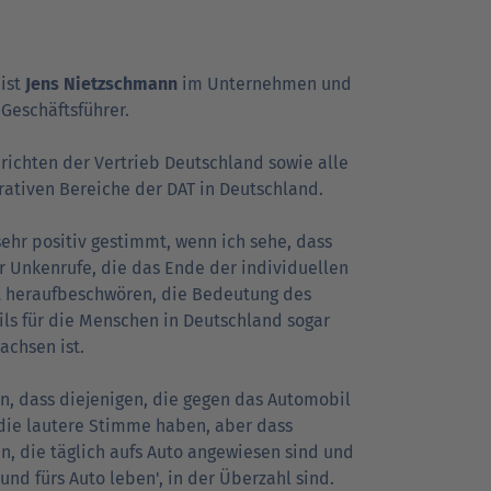
Go
Go
Go
r Kunden
r Kunden
achrichten
Ansprechpartner
Ansprechpartner
Pressekontakt
 ist
Jens Nietzschmann
im Unternehmen und
to
to
to
 Geschäftsführer.
parent
parent
parent
navigation
navigation
navigation
richten der Vertrieb Deutschland sowie alle
rativen Bereiche der DAT in Deutschland.
sehr positiv gestimmt, wenn ich sehe, dass
er Unkenrufe, die das Ende der individuellen
t heraufbeschwören, die Bedeutung des
ls für die Menschen in Deutschland sogar
achsen ist.
n, dass diejenigen, die gegen das Automobil
 die lautere Stimme haben, aber dass
n, die täglich aufs Auto angewiesen sind und
und fürs Auto leben', in der Überzahl sind.