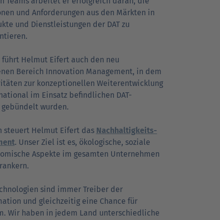
n Teams arbeitet er erfolgreich daran, die
ionen und Anforderungen aus den Märkten in
ukte und Dienstleistungen der DAT zu
tieren.
 führt Helmut Eifert auch den neu
enen Bereich Innovation Management, in dem
vitäten zur konzeptionellen Weiterentwicklung
national im Einsatz befindlichen DAT-
 gebündelt wurden.
n steuert Helmut Eifert das
Nach­hal­tig­keits­
ment
. Unser Ziel ist es, ökologische, soziale
omische Aspekte im gesamten Unternehmen
erankern.
chnologien sind immer Treiber der
ation und gleichzeitig eine Chance für
. Wir haben in jedem Land unterschiedliche