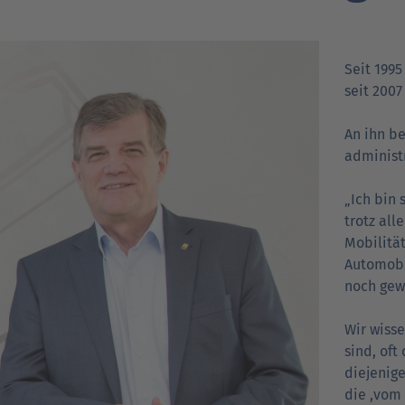
Verträgt mein Auto Super E10-Kraftstoff?
Verträgt mein Auto B10- oder XTL-
nden
nden
Support fü
Support fü
N
Seit 1995
Kraftstoff?
seit 2007
An ihn be
administ
„Ich bin 
trotz all
Mobilitä
Automobi
noch gew
Wir wisse
sind, oft
diejenige
die ,vom 