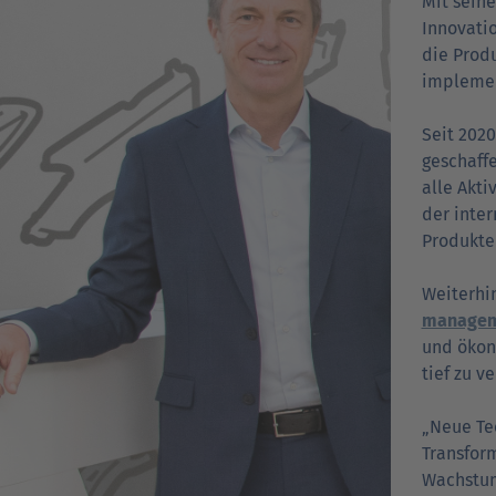
Mit seine
Inno­va­t
die Prod
implemen
Seit 2020
geschaff
alle Akti
der inter
Produkte
Weiterhi
ma­na­ge­
und ökon
tief zu v
„Neue Te
Transform
Wachstum