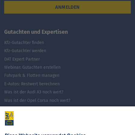
ANMELDEN
Gutachten und Expertisen
Kfz-Gutachter finden
Kfz-Gutachter werden
DAT Expert Partner
Webinar: Gutachten erstellen
Fuhrpark & Flotten managen
E-Autos: Restwert berechnen
Was ist der Audi A3 noch wert?
Was ist der Opel Corsa noch wert?
Was ist der Renault Zoe noch wert?
Was ist der VW Golf noch wert?
E-Mobilität in Deutschland