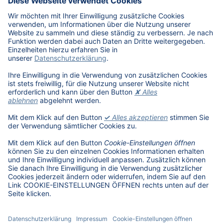
Karriere
Übersicht
Stellenangebote
Benefits
DAT als Arbeitgeber
Schüler, Absolventen, Studenten
#getDATjob
Unternehmen
DAT International
Wir über uns
DAT Historie
Nachhaltigkeit
Informationssicherheit
Anfahrt
Rechtliches
Lizenzhinweise Dritter