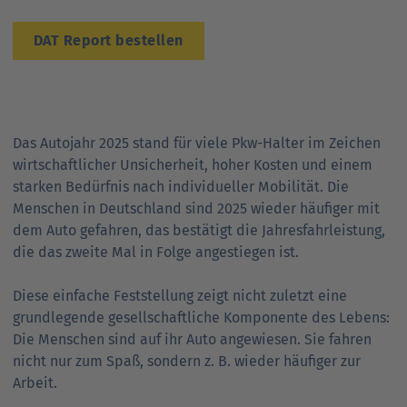
Ansprechpartner
Nachrichten
Go
DAT Report bestellen
to
Go
Pressekontakt
parent
to
navigation
parent
Go
navigation
to
Das Autojahr 2025 stand für viele Pkw-Halter im Zeichen
parent
wirtschaftlicher Unsicherheit, hoher Kosten und einem
navigation
starken Bedürfnis nach individueller Mobilität. Die
Menschen in Deutschland sind 2025 wieder häufiger mit
dem Auto gefahren, das bestätigt die Jahresfahrleistung,
die das zweite Mal in Folge angestiegen ist.
Diese einfache Feststellung zeigt nicht zuletzt eine
grundlegende gesellschaftliche Komponente des Lebens:
Die Menschen sind auf ihr Auto angewiesen. Sie fahren
nicht nur zum Spaß, sondern z. B. wieder häufiger zur
Arbeit.