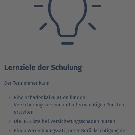
Ansprechpartner
Nachrichten
Go
to
Go
Pressekontakt
parent
to
navigation
parent
Go
navigation
to
parent
navigation
Lernziele der Schulung
Der Teilnehmer kann:
Eine Schadenkalkulation für den
Versicherungsversand mit allen wichtigen Punkten
erstellen
Die IFL-Liste bei Versicherungsschaden nutzen
Einen Verrechnungssatz, unter Berücksichtigung der