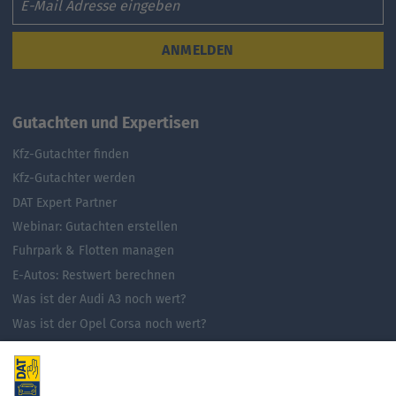
ANMELDEN
Gutachten und Expertisen
Kfz-Gutachter finden
Kfz-Gutachter werden
DAT Expert Partner
Webinar: Gutachten erstellen
Fuhrpark & Flotten managen
E-Autos: Restwert berechnen
Was ist der Audi A3 noch wert?
Was ist der Opel Corsa noch wert?
Was ist der Renault Zoe noch wert?
Was ist der VW Golf noch wert?