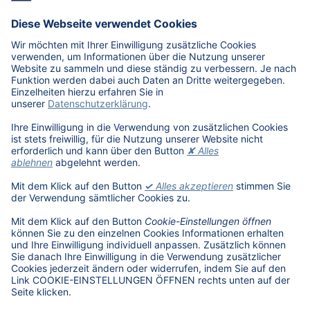
E-Mobilität in Deutschland
Karriere
Übersicht
Stellenangebote
Benefits
DAT als Arbeitgeber
Schüler, Absolventen, Studenten
#getDATjob
Unternehmen
DAT International
Wir über uns
DAT Historie
Nachhaltigkeit
Informationssicherheit
Anfahrt