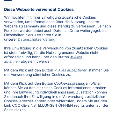
E-Mobilität in Deutschland
Karriere
Übersicht
Stellenangebote
Benefits
DAT als Arbeitgeber
Schüler, Absolventen, Studenten
#getDATjob
Unternehmen
DAT International
Wir über uns
DAT Historie
Nachhaltigkeit
Informationssicherheit
Anfahrt