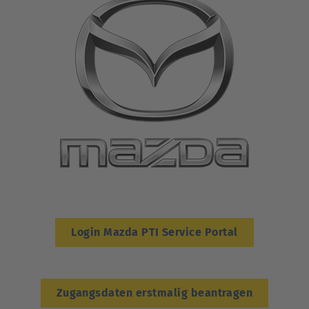
Login Mazda PTI Service Portal
Zugangsdaten erstmalig beantragen