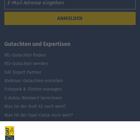
ANMELDEN
Gutachten und Expertisen
Kfz-Gutachter finden
Kfz-Gutachter werden
DAT Expert Partner
Webinar: Gutachten erstellen
Fuhrpark & Flotten managen
E-Autos: Restwert berechnen
Was ist der Audi A3 noch wert?
Was ist der Opel Corsa noch wert?
Was ist der Renault Zoe noch wert?
Was ist der VW Golf noch wert?