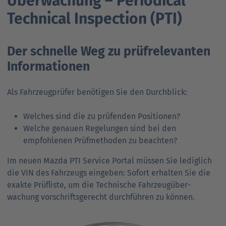
Überwachung – Periodical
Ansprechpartner
Nachrichten
Technical Inspection (PTI)
Go
to
Go
Pressekontakt
parent
to
Der schnelle Weg zu prüfrelevanten
navigation
parent
Go
Informationen
navigation
to
parent
Als Fahrzeugprüfer benötigen Sie den Durchblick:
navigation
Welches sind die zu prüfenden Positionen?
Welche genauen Regelungen sind bei den
empfohlenen Prüfmethoden zu beachten?
Im neuen Mazda PTI Service Portal müssen Sie lediglich
die VIN des Fahrzeugs eingeben: Sofort erhalten Sie die
exakte Prüfliste, um die Technische Fahrzeug­über­
wachung vorschriftsgerecht durchführen zu können.