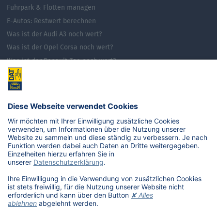
Fuhrpark & Flotten managen
E-Autos: Restwert berechnen
Was ist der Audi A3 noch wert?
Was ist der Opel Corsa noch wert?
Was ist der Renault Zoe noch wert?
Was ist der VW Golf noch wert?
E-Mobilität in Deutschland
Karriere
Übersicht
Stellenangebote
Benefits
DAT als Arbeitgeber
Schüler, Absolventen, Studenten
#getDATjob
Unternehmen