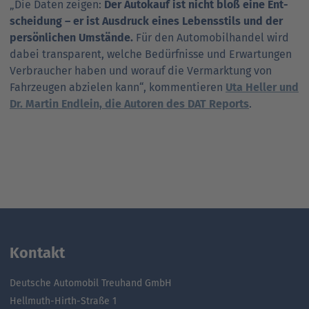
„Die Daten zeigen:
Der Auto­kauf ist nicht bloß eine Ent­
schei­dung – er ist Aus­druck eines Lebens­stils und der
per­sön­li­chen Umstände.
Für den Auto­mobil­handel wird
dabei trans­pa­rent, welche Bedürf­nisse und Erwar­tungen
Ver­braucher haben und worauf die Ver­mark­tung von
Fahr­zeugen abzielen kann“, kommentieren
Uta Heller und
Dr. Martin Endlein, die Autoren des DAT Reports
.
Kontakt
Deutsche Automobil Treuhand GmbH
Hellmuth-Hirth-Straße 1