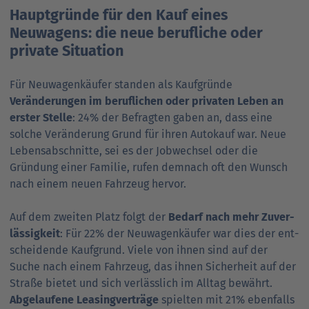
Hauptgründe für den Kauf eines
Neuwagens: die neue berufliche oder
private Situation
Für Neuwagenkäufer standen als Kauf­gründe
Veränderungen im beruf­lichen oder privaten Leben an
erster Stelle
: 24% der Befragten gaben an, dass eine
solche Verän­derung Grund für ihren Auto­kauf war. Neue
Lebens­ab­schnitte, sei es der Job­wechsel oder die
Gründung einer Familie, rufen dem­nach oft den Wunsch
nach einem neuen Fahrzeug hervor.
Auf dem zweiten Platz folgt der
Bedarf nach mehr Zuver­
lässig­keit
: Für 22% der Neu­wagen­käufer war dies der ent­
schei­dende Kauf­grund. Viele von ihnen sind auf der
Suche nach einem Fahr­zeug, das ihnen Sicherheit auf der
Straße bietet und sich ver­läss­lich im Alltag bewährt.
Abge­lau­fene Leasing­verträge
spielten mit 21% ebenfalls