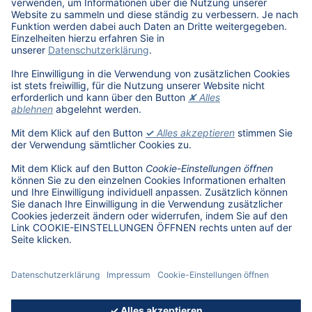
Stellenangebote
Benefits
DAT als Arbeitgeber
Schüler, Absolventen, Studenten
#getDATjob
Unternehmen
DAT International
Wir über uns
DAT Historie
Nachhaltigkeit
Informationssicherheit
Anfahrt
Rechtliches
Lizenzhinweise Dritter