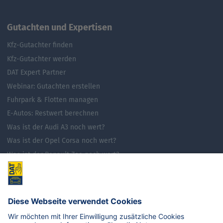
Gutachten und Expertisen
Kfz-Gutachter finden
Kfz-Gutachter werden
DAT Expert Partner
Webinar: Gutachten erstellen
Fuhrpark & Flotten managen
E-Autos: Restwert berechnen
Was ist der Audi A3 noch wert?
Was ist der Opel Corsa noch wert?
Was ist der Renault Zoe noch wert?
Was ist der VW Golf noch wert?
E-Mobilität in Deutschland
Karriere
Übersicht