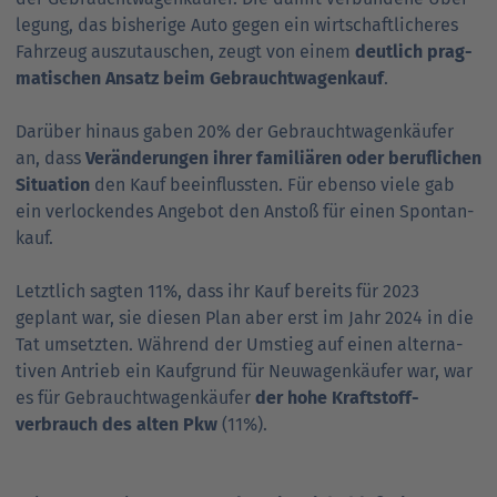
legung, das bisherige Auto gegen ein wirtschaft­licheres
Fahrzeug aus­zu­tau­schen, zeugt von einem
deut­lich prag­
ma­tischen Ansatz beim Gebraucht­wagen­kauf
.
Darüber hinaus gaben 20% der Gebraucht­wagen­käufer
an, dass
Verän­derungen ihrer fami­liären oder beruf­lichen
Situation
den Kauf beein­fluss­ten. Für ebenso viele gab
ein ver­locken­des Angebot den Anstoß für einen Spon­tan­
kauf.
Letzt­lich sagten 11%, dass ihr Kauf bereits für 2023
geplant war, sie diesen Plan aber erst im Jahr 2024 in die
Tat umsetzten. Während der Umstieg auf einen alter­na­
tiven Antrieb ein Kauf­grund für Neu­wagen­käufer war, war
es für Gebraucht­wagen­käufer
der hohe Kraft­stoff­
verbrauch des alten Pkw
(11%).