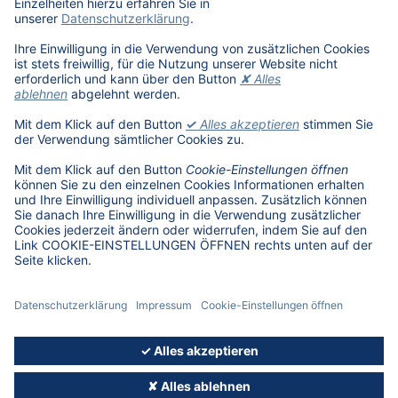
DAT als Arbeitgeber
Schüler, Absolventen, Studenten
#getDATjob
Unternehmen
DAT International
Wir über uns
DAT Historie
Nachhaltigkeit
Informationssicherheit
Anfahrt
Rechtliches
Lizenzhinweise Dritter
© 2026, Deutsche Automobil Treuhand GmbH - Version 5.11.09
IMPRESSUM
DATENSCHUTZ
COOKIE-EINSTELLUNGEN ÖFFNEN
AGB