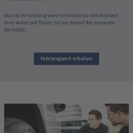
Ansprechpartner
Nachrichten
Go
Was ist Ihr Fahrzeug wert? Ermitteln Sie den Rest­wert
to
Go
Pressekontakt
Ihres Autos und finden Sie bei Bedarf die passende
parent
to
Werkstatt.
navigation
parent
Go
navigation
to
parent
navigation
Fahrzeugwert erhalten