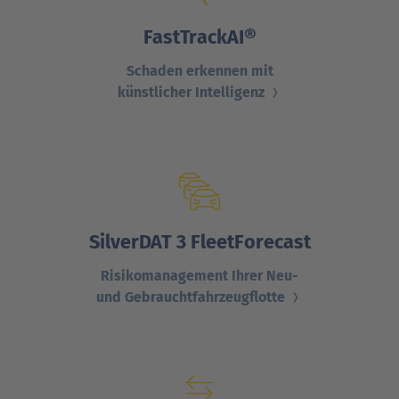
FastTrackAI®
Schaden erkennen mit
künstlicher Intelligenz
SilverDAT 3 FleetForecast
Risiko­manage­ment Ihrer Neu-
und Gebraucht­fahrzeugflotte