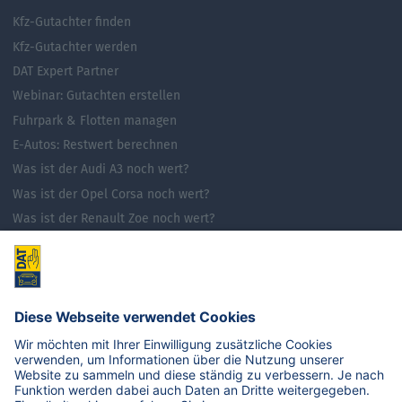
Kfz-Gutachter finden
Kfz-Gutachter werden
DAT Expert Partner
Webinar: Gutachten erstellen
Fuhrpark & Flotten managen
E-Autos: Restwert berechnen
Was ist der Audi A3 noch wert?
Was ist der Opel Corsa noch wert?
Was ist der Renault Zoe noch wert?
Was ist der VW Golf noch wert?
E-Mobilität in Deutschland
Karriere
Übersicht
Stellenangebote
Benefits