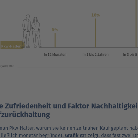
 Zufriedenheit und Faktor Nachhaltigke
fzurückhaltung
man Pkw-Halter, warum sie keinen zeitnahen Kauf geplant haben
ließlich monetär begründet.
Grafik A11
zeigt, dass fast zwei D