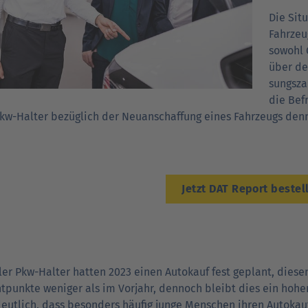
Die Sit
Fahr­ze
sowohl 
über de
sungs­z
die Bef
kw-Halter bezüglich der Neu­an­schaffung eines Fahr­zeugs den
Jetzt DAT Report bestel
ler Pkw-Halter hatten 2023 einen Autokauf fest geplant, diesen
tpunkte weniger als im Vorjahr, dennoch bleibt dies ein hohe
eutlich, dass besonders häufig junge Menschen ihren Autokau