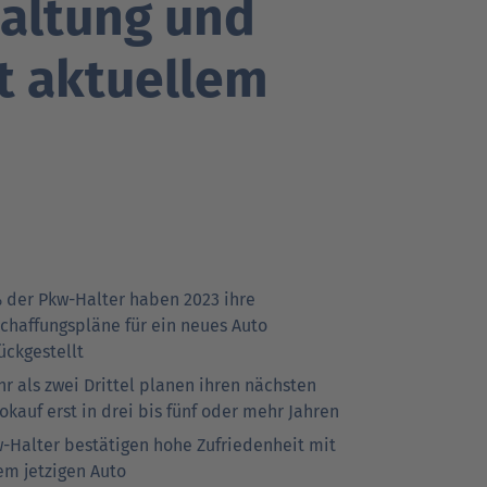
altung und
t aktuellem
Go
Go
r Kunden
r Kunden
Ansprechpartner
Ansprechpartner
to
to
parent
parent
navigation
navigation
Go
achrichten
Pressekontakt
to
 der Pkw-Halter haben 2023 ihre
parent
chaffungs­pläne für ein neues Auto
navigation
ückgestellt
r als zwei Drittel planen ihren nächsten
okauf erst in drei bis fünf oder mehr Jahren
-Halter bestätigen hohe Zufriedenheit mit
em jetzigen Auto