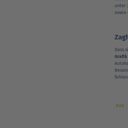
unter 
sowie 
Zag
Dass s
Grafik
Autoka
Besond
fehlen