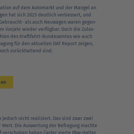
uation auf dem Automarkt und der Mangel an
ugen hat sich 2023 deutlich verbessert, und
Gebraucht- als auch Neuwagen waren gegen­
m Vorjahr wieder verfügbar. Doch die Zulas­
ahlen des Kraftfahrt-Bundesamtes wie auch
ragung für den aktuellen DAT Report zeigen,
noch zurückhaltend sind.
len
 jedoch nicht realisiert. Das sind zwar zwei
r Wert. Die Auswertung der Befra­gung machte
f verschoben haben (jeder vierte Pkw-Halter