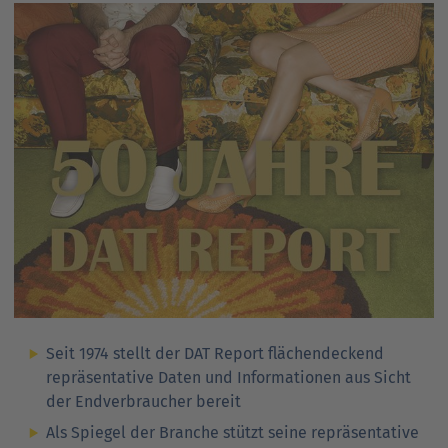
Ansprechpartner
Nachrichten
Go
to
Go
Pressekontakt
parent
to
navigation
parent
Go
navigation
to
parent
navigation
Seit 1974 stellt der DAT Report flächendeckend
repräsentative Daten und Informationen aus Sicht
der Endverbraucher bereit
Als Spiegel der Branche stützt seine repräsentative