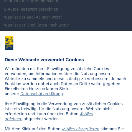
Fuhrpark & Flotten managen
E-Autos: Restwert berechnen
Was ist der Audi A3 noch wert?
Was ist der Opel Corsa noch wert?
Was ist der Renault Zoe noch wert?
Was ist der VW Golf noch wert?
E-Mobilität in Deutschland
Karriere
Übersicht
Stellenangebote
Benefits
DAT als Arbeitgeber
Schüler, Absolventen, Studenten
#getDATjob
Unternehmen