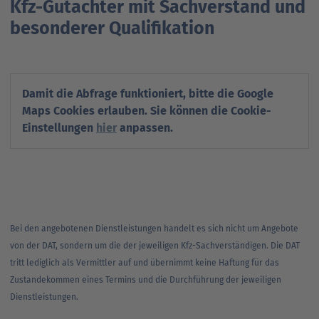
Kfz-Gutachter mit Sachverstand und
Ansprechpartner
Nachrichten
Go
besonderer Qualifikation
to
Go
Pressekontakt
parent
to
navigation
parent
Go
Damit die Abfrage funktioniert, bitte die Google
navigation
to
Maps Cookies erlauben. Sie können die Cookie-
parent
Einstellungen
hier
anpassen.
navigation
Bei den angebotenen Dienstleistungen handelt es sich nicht um Angebote
von der DAT, sondern um die der jeweiligen Kfz-Sachverständigen. Die DAT
tritt lediglich als Vermittler auf und übernimmt keine Haftung für das
Zustandekommen eines Termins und die Durchführung der jeweiligen
Dienstleistungen.