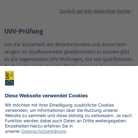
Zurück zur Kfz-Gutachter Suche
UVV-Prüfung
Um die Sicher­heit der Mitarbeitenden und deren Fahr­
zeugen im Straßen­verkehr gewährleisten zu können gibt
es die sogenannten UVV-Prüfungen, die von qualifizierten
Sach­verständigen durchgeführt werden. Dabei wird das
Dienst­fahrzeug nach bestimmten Kriterien geprüft und
die Fahrenden werden Unter­weisungen im Fach­gebiet der
Verkehrs- und Fahr­zeug­sicherheit unter­zogen.
UVV = Unfallverhütungsvorschrift.
LKW-Begutachtung