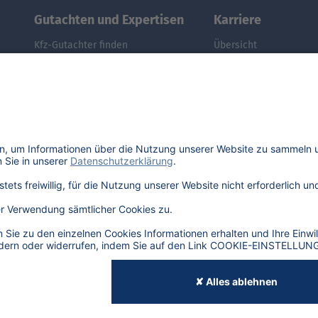
Gutachten und Expertisen
Karriere
Kfz-Gutachter finden
Übersicht
Kfz-Gutachter werden
Stellenangebote
DAT Expert Partner
Benefits
Webinar: Gutachten erstellen
DAT als Arbeitgeber
Fuhrpark & Flotten managen
Schüler, Absolventen, 
E-Autos: Restwert berechnen
#getDATjob
Was ist der Audi A3 noch wert?
Was ist der Opel Corsa noch wert?
Was ist der Renault Zoe noch wert?
Was ist der VW Golf noch wert?
E-Mobilität in Deutschland
9
IMPRES