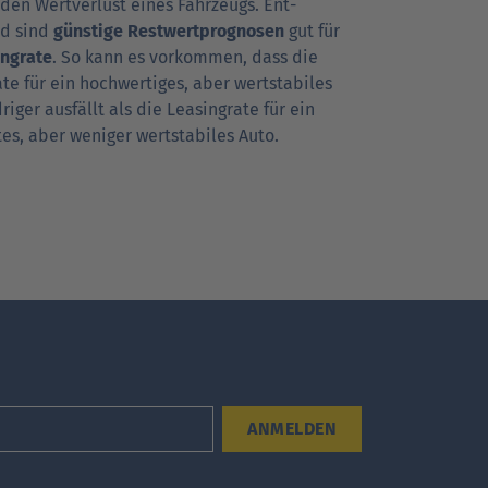
 den Wert­verlust eines Fahrzeugs. Ent­
d sind
günstige Rest­wert­prog­nosen
gut für
ng­rate
. So kann es vorkommen, dass die
ate für ein hoch­wertiges, aber wert­stabiles
riger ausfällt als die Leasing­rate für ein
tes, aber weniger wert­stabiles Auto.
ANMELDEN