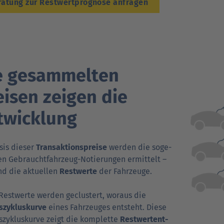
ratung zur Restwertprognose anfragen
e gesammelten
eisen zeigen die
twicklung
sis dieser
Trans­aktions­preise
werden die soge­
n Gebraucht­fahr­zeug-Notierungen ermittelt –
nd die aktuellen
Rest­werte
der Fahr­zeuge.
Rest­werte werden geclustert, woraus die
­zyklus­kurve
eines Fahr­zeuges entsteht. Diese
­zyklus­kurve zeigt die komplette
Rest­wert­ent­