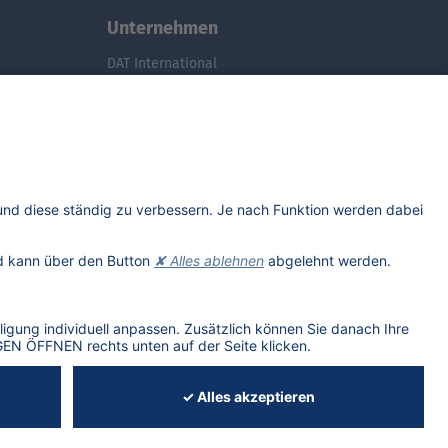
Unternehmen
DAT International
Wir über uns
DAT Historie
Nachhaltigkeit
Studenten
Informationssicherheit
Anfahrt
Rechtliches
Lizenzhinweise Dritter
SUM
DATENSCHUTZ
COOKIE-EINSTELLUNGEN ÖFFNEN
AGB