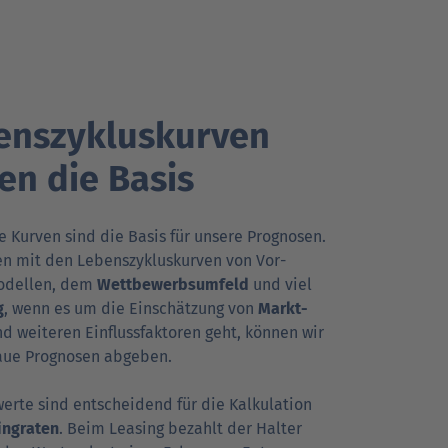
enszykluskurven
en die Basis
 Kurven sind die Basis für unsere Prog­nosen.
 mit den Lebens­zyklus­kur­ven von Vor­
odellen, dem
Wett­bewerbs­umfeld
und viel
g
, wenn es um die Ein­schätzung von
Markt­
d weiteren Ein­fluss­faktoren geht, können wir
aue Prog­nosen abgeben.
werte sind entscheidend für die Kalkulation
ng­raten
. Beim Leasing bezahlt der Halter