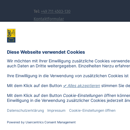
Tel:
+49 711 4503-130
Kontaktformular
Noch mehr Wissen, das bewegt:
© 2026, Deutsche Automobil Treuhand GmbH - Version 5.11.0