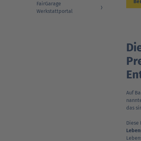
Be
FairGarage
Werkstattportal
Di
Pr
En
Auf Ba
nannte
das si
Diese 
Lebens
Lebens