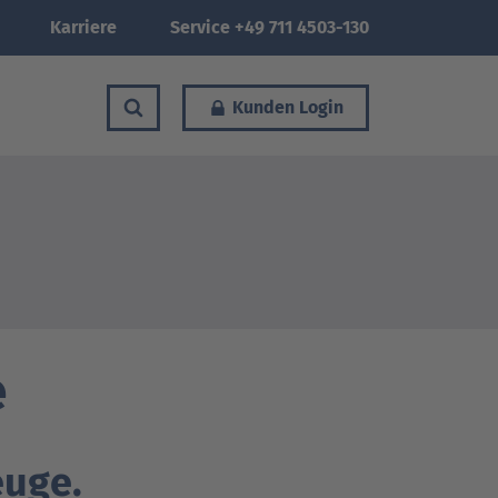
Karriere
Service +49 711 4503-130
Kunden Login
e
euge.