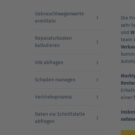
Gebrauchtwagenwerte
Die P
ermitteln
DAT Akademie: Webinare & Seminare für Ku
DAT Report
Newsletter
sehr k
und
W
Reparaturkosten
team d
kalkulieren
Verka
komme
Auto­h
VIN abfragen
Markt­
Schaden managen
Rest­w
Erhalt
Vertriebsprozess
einer f
Insbes
Daten via Schnittstelle
nehm
DAT Akademie: Webinare & Seminare für Ku
abfragen