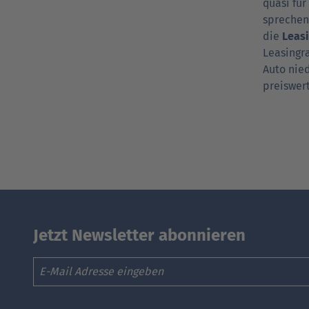
quasi für
sprechen
die
Leasi
Leasing­r
Auto nied
preis­wer
Jetzt Newsletter abonnieren
Email