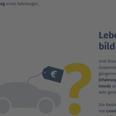
ung
eines Fahr­zeuges.
Leb
bild
Und diese
Zusam­men
gänger­m
Erfah­run
trends
un
sehr gen
Die Rest­
von
Leasi