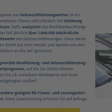
Verträgt mein Auto Super E10-Kraftstoff?
Daten via Schnittstelle abfragen
rognose von
Gebraucht­fahrzeug­werten
Verträgt mein Auto B10- oder XTL-
ist ein
nden
Support fü
N
omplexes Thema und erfordert viel
Kraftstoff?
Gebrauchtwagenwerte ermitteln
Erfahrung
issen
. Dafür
analysiert
das Markt­beobachtungs­
er DAT jähr­lich
Marktpreise per webScan prüfen
über 1.000.000 tatsächliche
ufs­werte
von Gebraucht­fahr­zeugen. Diese Werte
n direkt aus dem Handel und werden von den
Fahrzeuge online zulassen
änd­lern an die DAT gemeldet.
Mietwagenpreise ermitteln
gerechte Neu­fahr­zeug- und Gebraucht­fahr­zeug-
ert­prog­nosen
, auf die Sie zählen können.
Schnittstellenpartnerschaft
en Sie z.B. erzielbare Markt­werte zum Ende
est­ge­legten Laufzeit.
ondere geeignet für Finanz- und Leasing­unter­
en.
Diese Zusatz­leistung erhalten Sie auf Anfrage.
nden
Support fü