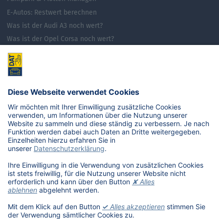
E-Autos: Restwert berechnen
Was ist der Audi A3 noch wert?
Was ist der Opel Corsa noch wert?
Was ist der Renault Zoe noch wert?
Was ist der VW Golf noch wert?
E-Mobilität in Deutschland
Karriere
Übersicht
Stellenangebote
Benefits
DAT als Arbeitgeber
Schüler, Absolventen, Studenten
#getDATjob
Unternehmen