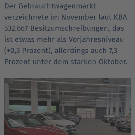
Der Gebrauchtwagenmarkt
Ansprechpartner
Nachrichten
Go
verzeichnete im November laut KBA
to
Go
Pressekontakt
parent
532.667 Besitzumschreibungen, das
to
navigation
parent
Go
ist etwas mehr als Vorjahresniveau
navigation
to
(+0,3 Prozent), allerdings auch 7,3
parent
navigation
Prozent unter dem starken Oktober.