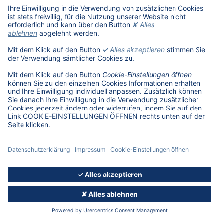
Schüler, Absolventen, Studenten
#getDATjob
Unternehmen
DAT International
Wir über uns
DAT Historie
Nachhaltigkeit
Informationssicherheit
Anfahrt
Rechtliches
Lizenzhinweise Dritter
© 2026, Deutsche Automobil Treuhand GmbH - Version 5.11.09
IMPRESSUM
DATENSCHUTZ
COOKIE-EINSTELLUNGEN ÖFFNEN
AGB