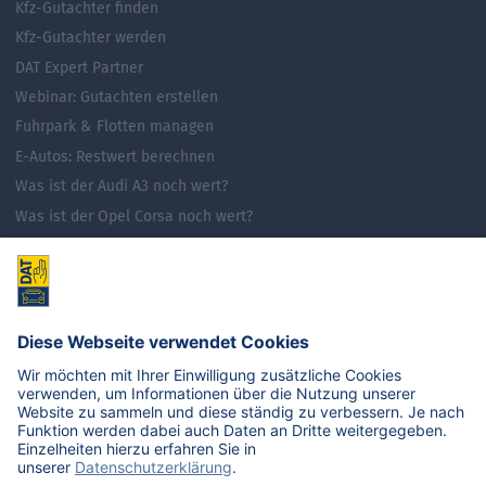
Kfz-Gutachter finden
Kfz-Gutachter werden
DAT Expert Partner
Webinar: Gutachten erstellen
Fuhrpark & Flotten managen
E-Autos: Restwert berechnen
Was ist der Audi A3 noch wert?
Was ist der Opel Corsa noch wert?
Was ist der Renault Zoe noch wert?
Was ist der VW Golf noch wert?
E-Mobilität in Deutschland
Karriere
Übersicht
Stellenangebote
Benefits
DAT als Arbeitgeber