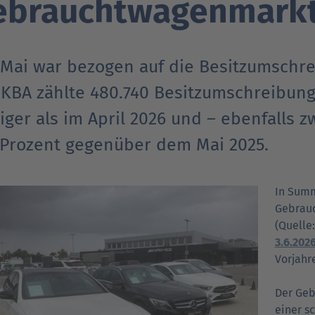
ebrauchtwagenmarkt
Verträgt mein Auto Super E10-Kraftstoff?
Verträgt mein Auto B10- oder XTL-
nden
nden
Support fü
Support fü
N
Kraftstoff?
 Mai war bezogen auf die Besitzumsch
 KBA zählte 480.740 Besitzumschreibunge
ger als im April 2026 und – ebenfalls z
7 Prozent gegenüber dem Mai 2025.
In Summ
Gebrauc
(Quelle
3.6.202
Vorjahr
Der Geb
einer s