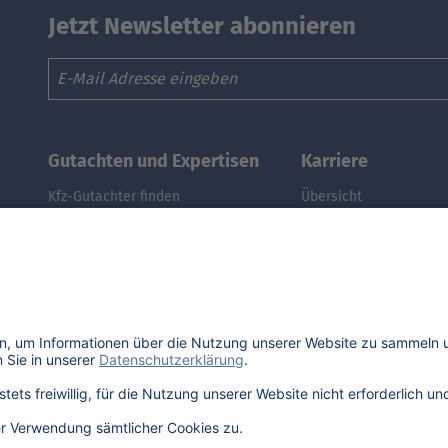
Jetzt Newsletter abonnieren
Email
Gutachten und Expertisen
Karriere
Kfz-Gutachter finden
Übersicht
Kfz-Gutachter werden
Stellenangebote
DAT Expert Partner
Benefits
Webinar: Gutachten erstellen
DAT als Arbeitgeber
Fuhrpark & Flotten managen
Schüler, Absolventen, 
E-Autos: Restwert berechnen
#getDATjob
Was ist der Audi A3 noch wert?
Was ist der Opel Corsa noch wert?
Was ist der Renault Zoe noch wert?
Was ist der VW Golf noch wert?