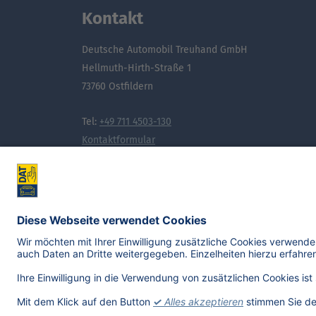
Kontakt
Deutsche Automobil Treuhand GmbH
Hellmuth-Hirth-Straße 1
73760 Ostfildern
Tel:
+49 711 4503-130
Kontaktformular
Noch mehr Wissen, das bewegt: