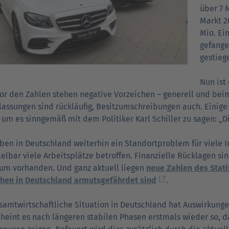
über 7 
Markt 20
Mio. Ei
gefange
gestieg
Nun ist 
or den Zahlen stehen negative Vorzeichen – generell und bei
assungen sind rückläufig, Besitzumschreibungen auch. Einige 
 um es sinngemäß mit dem Politiker Karl Schiller zu sagen: „Di
ben in Deutschland weiterhin ein Standortproblem für viele I
elbar viele Arbeitsplätze betroffen. Finanzielle Rücklagen si
um vorhanden. Und ganz aktuell liegen
neue Zahlen des Stat
hen in Deutschland armutsgefährdet sind
.
samtwirtschaftliche Situation in Deutschland hat Auswirkunge
heint es nach längeren stabilen Phasen erstmals wieder so,