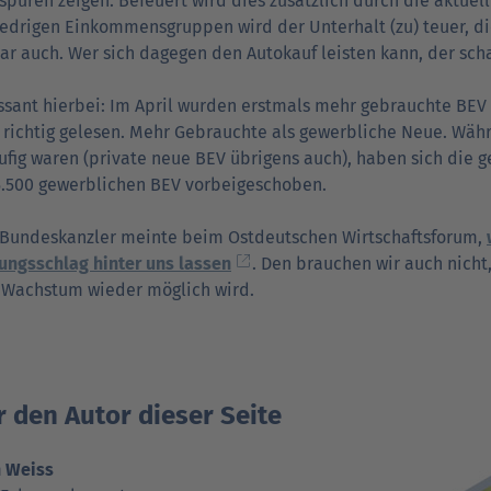
puren zeigen. Befeuert wird dies zusätzlich durch die aktuell
edrigen Einkommensgruppen wird der Unterhalt (zu) teuer, d
ar auch. Wer sich dagegen den Autokauf leisten kann, der scha
ssant hierbei: Im April wurden erstmals mehr gebrauchte BEV g
richtig gelesen. Mehr Gebrauchte als gewerbliche Neue. Wäh
ufig waren (private neue BEV übrigens auch), haben sich die 
5.500 gewerblichen BEV vorbeigeschoben.
 Bundeskanzler meinte beim Ostdeutschen Wirtschaftsforum,
ungsschlag hinter uns lassen
. Den brauchen wir auch nich
 Wachstum wieder möglich wird.
 den Autor dieser Seite
n Weiss