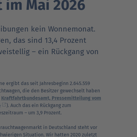
 im Mai 2026
Go
Go
Go
r Kunden
r Kunden
achrichten
Ansprechpartner
Ansprechpartner
Pressekontakt
reibungen kein Wonnemonat.
to
to
to
parent
parent
parent
n, das sind 13,4 Prozent
navigation
navigation
navigation
weistellig – ein Rückgang von
e ergibt das seit Jahresbeginn 2.645.559
htwagen, die den Besitzer gewechselt haben
:
Kraftfahrtbundesamt, Pressemitteilung vom
6
). Auch das ein Rückgang zum
eszeitraum – um 3,9 Prozent.
rauchtwagenmarkt in Deutschland steht vor
chwierigen Situation. Wir hatten 2020 zuletzt