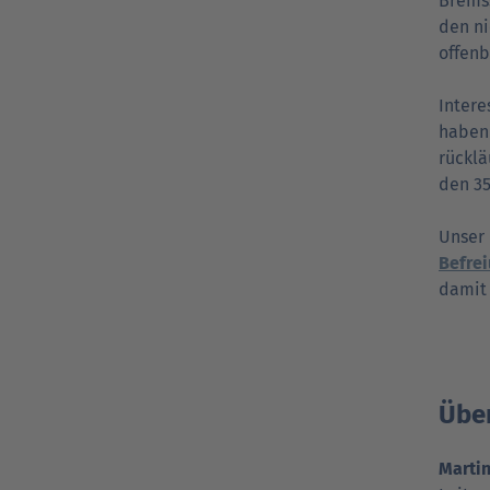
Bremss
den ni
offenb
Intere
haben 
rücklä
den 3
Unser
Befrei
damit
Über
Marti