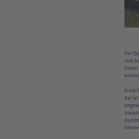
Der
Di
und be
Osten 
Automo
Zunäch
der pr
angewi
Vorjah
durchs
fahren