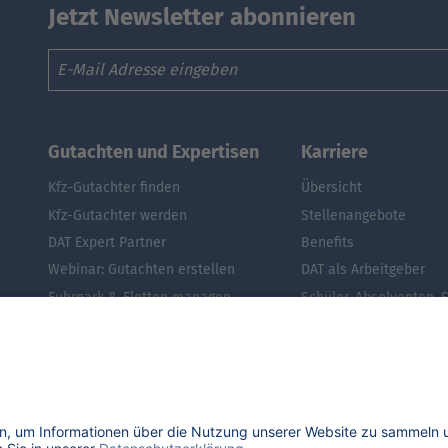
Jetzt Newsletter abonnieren
Email
Gutachten und Expertisen
Karriere
Kfz-Gutachter finden
Übersicht
Kfz-Gutachter werden
Stellenangebote
DAT Expert Partner
Benefits
Webinar: Gutachten erstellen
DAT als Arbeitgeber
Fuhrpark & Flotten managen
Schüler, Absolventen, 
E-Autos: Restwert berechnen
#getDATjob
Was ist der Audi A3 noch wert?
Was ist der Opel Corsa noch wert?
Was ist der Renault Zoe noch wert?
Was ist der VW Golf noch wert?