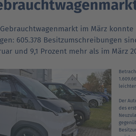
ebrauchtwagenmarkt
Verträgt mein Auto Super E10-Kraftstoff?
Verträgt mein Auto B10- oder XTL-
nden
nden
Support fü
Support fü
N
Kraftstoff?
 Gebrauchtwagenmarkt im März konnte 
egen: 605.378 Besitzumschreibungen sin
uar und 9,1 Prozent mehr als im März 2
Betrach
1.609.66
leichte
Der Aut
des ers
Neuzula
gegenüb
Besitzu