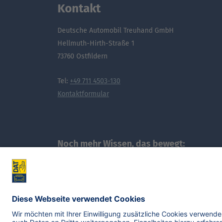
Kontakt
Deutsche Automobil Treuhand GmbH
Hellmuth-Hirth-Straße 1
73760 Ostfildern
Tel:
+49 711 4503-130
Kontaktformular
Noch mehr Wissen, das bewegt: