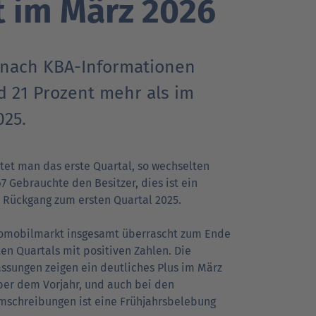
 im März 2026
Go
Go
Go
r Kunden
r Kunden
achrichten
Ansprechpartner
Ansprechpartner
Pressekontakt
nach KBA-Informationen
to
to
to
parent
parent
parent
d 21 Prozent mehr als im
navigation
navigation
navigation
025.
tet man das erste Quartal, so wechselten
7 Gebrauchte den Besitzer, dies ist ein
r Rückgang zum ersten Quartal 2025.
omobilmarkt insgesamt überrascht zum Ende
ten Quartals mit positiven Zahlen. Die
ssungen zeigen ein deutliches Plus im März
er dem Vorjahr, und auch bei den
mschreibungen ist eine Frühjahrsbelebung