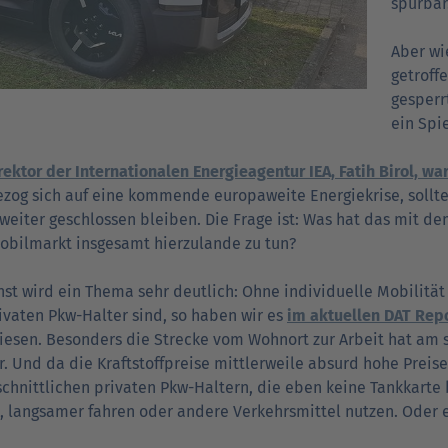
spürbar
Aber wi
getroff
gesperr
ein Spi
rektor der Internationalen Energieagentur IEA, Fatih Birol, w
zog sich auf eine kommende europaweite Energiekrise, sollt
weiter geschlossen bleiben. Die Frage ist: Was hat das mit
bilmarkt insgesamt hierzulande zu tun?
st wird ein Thema sehr deutlich: Ohne individuelle Mobilität 
ivaten Pkw-Halter sind, so haben wir es
im aktuellen DAT Rep
esen. Besonders die Strecke vom Wohnort zur Arbeit hat am
r. Und da die Kraftstoffpreise mittlerweile absurd hohe Pre
chnittlichen privaten Pkw-Haltern, die eben keine Tankkarte 
, langsamer fahren oder andere Verkehrsmittel nutzen. Oder e