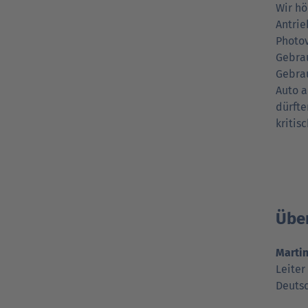
Wir hö
Antrie
Photov
Gebrau
Gebrau
Auto a
dürfte
kritis
Über
Marti
Leiter
Deuts