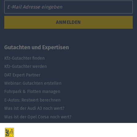
Email
ANMELDEN
Gutachten und Expertisen
Kfz-Gutachter finden
Kfz-Gutachter werden
DAT Expert Partner
Webinar: Gutachten erstellen
Fuhrpark & Flotten managen
E-Autos: Restwert berechnen
Was ist der Audi A3 noch wert?
Was ist der Opel Corsa noch wert?
Was ist der Renault Zoe noch wert?
Was ist der VW Golf noch wert?