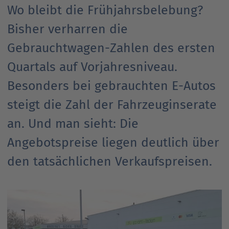
Wo bleibt die Frühjahrsbelebung?
Ansprechpartner
Nachrichten
Go
Bisher verharren die
to
Go
Pressekontakt
parent
Gebrauchtwagen-Zahlen des ersten
to
navigation
parent
Go
Quartals auf Vorjahresniveau.
navigation
to
Besonders bei gebrauchten E-Autos
parent
navigation
steigt die Zahl der Fahrzeuginserate
an. Und man sieht: Die
Angebotspreise liegen deutlich über
den tatsächlichen Verkaufspreisen.