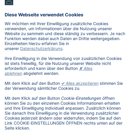
E-Mobilität in Deutschland
Karriere
Übersicht
Stellenangebote
Benefits
DAT als Arbeitgeber
Schüler, Absolventen, Studenten
#getDATjob
Unternehmen
DAT International
Wir über uns
DAT Historie
Nachhaltigkeit
Informationssicherheit
Anfahrt