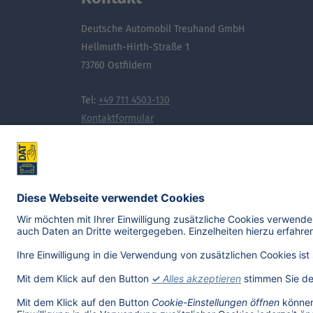
Deutsche Automobil Treuhand GmbH
Hellmuth-Hirth-Straße 1
73760 Ostfildern
Tel:
+49 711 4503-130
Kontaktformular
Noch mehr Wissen, das bewegt: