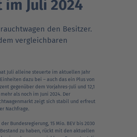
im Juli 2024
Go
Go
Go
r Kunden
r Kunden
achrichten
Ansprechpartner
Ansprechpartner
Pressekontakt
brauchtwagen den Besitzer.
to
to
to
parent
parent
parent
 dem vergleichbaren
navigation
navigation
navigation
t Juli alleine steuerte im aktuellen Jahr
 Einheiten dazu bei – auch das ein Plus von
ozent gegenüber dem Vorjahres-Juli und 12,1
 mehr als noch im Juni 2024. Der
htwagenmarkt zeigt sich stabil und erfreut
ter Nachfrage.
l der Bundesregierung, 15 Mio. BEV bis 2030
Bestand zu haben, rückt mit den aktuellen