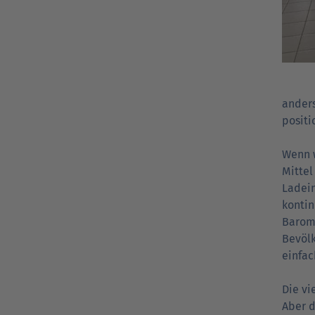
anders
positi
Wenn w
Mittel
Ladein
kontin
Barome
Bevölk
einfac
Die vi
Aber d