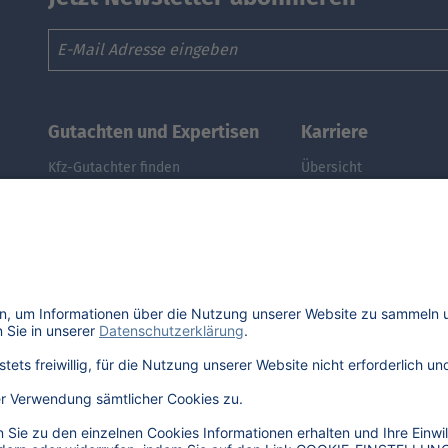
Email
Gutachten und Expertisen
Karriere
Kfz-Gutachter finden
Übersicht
Kfz-Gutachter werden
Stellenangebote
DAT Expert Partner
Benefits
Webinar: Gutachten erstellen
DAT als Arbeitgeber
Fuhrpark & Flotten managen
Schüler, Absolventen, 
E-Autos: Restwert berechnen
#getDATjob
Was ist der Audi A3 noch wert?
Was ist der Opel Corsa noch wert?
Was ist der Renault Zoe noch wert?
Was ist der VW Golf noch wert?
E-Mobilität in Deutschland