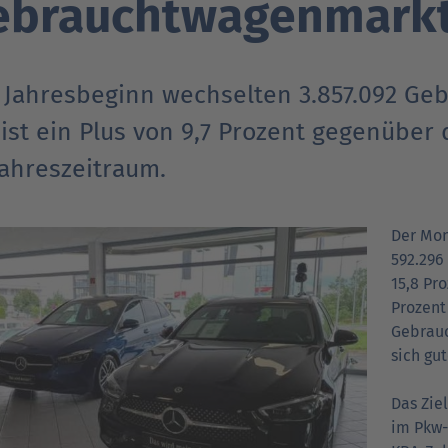
ebrauchtwagenmarkt 
Verträgt mein Auto Super E10-Kraftstoff?
Verträgt mein Auto B10- oder XTL-
nden
nden
Support fü
Support fü
N
Kraftstoff?
t Jahresbeginn wechselten 3.857.092 Ge
ist ein Plus von 9,7 Prozent gegenüber
jahreszeitraum.
Der Mona
592.296
15,8 Pr
Prozent
Gebrauc
sich gu
Das Zie
im Pkw-