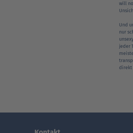
will n
Unsich
Und u
nur sc
unsexy
jeder 
meiste
transp
direkt
Kontakt