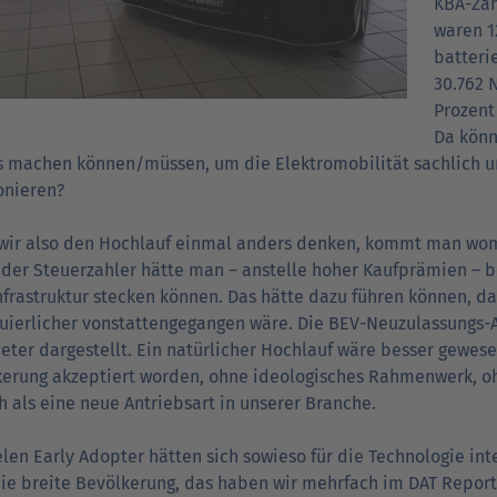
KBA-Zah
waren 1
batteri
30.762 
Prozent
Da könn
 machen können/müssen, um die Elektromobilität sachlich u
onieren?
ir also den Hochlauf einmal anders denken, kommt man womög
 der Steuerzahler hätte man – anstelle hoher Kaufprämien – b
frastruktur stecken können. Das hätte dazu führen können, da
uierlicher vonstattengegangen wäre. Die BEV-Neuzulassungs-A
ter dargestellt. Ein natürlicher Hochlauf wäre besser gewese
erung akzeptiert worden, ohne ideologisches Rahmenwerk, oh
h als eine neue Antriebsart in unserer Branche.
elen Early Adopter hätten sich sowieso für die Technologie int
ie breite Bevölkerung, das haben wir mehrfach im DAT Report