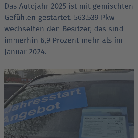
Das Autojahr 2025 ist mit gemischten
Ansprechpartner
Nachrichten
Go
Gefühlen gestartet. 563.539 Pkw
to
Go
Pressekontakt
parent
wechselten den Besitzer, das sind
to
navigation
parent
Go
immerhin 6,9 Prozent mehr als im
navigation
to
Januar 2024.
parent
navigation