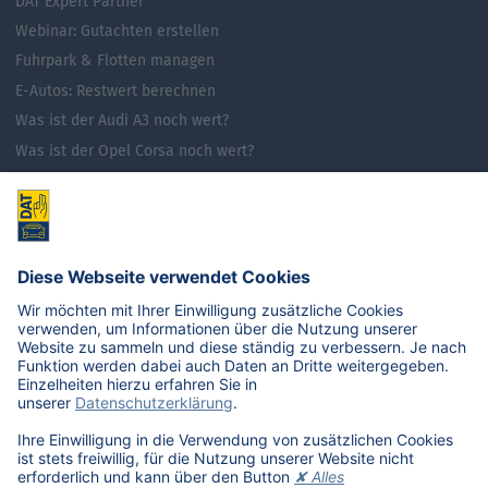
DAT Expert Partner
Webinar: Gutachten erstellen
Fuhrpark & Flotten managen
E-Autos: Restwert berechnen
Was ist der Audi A3 noch wert?
Was ist der Opel Corsa noch wert?
Was ist der Renault Zoe noch wert?
Was ist der VW Golf noch wert?
E-Mobilität in Deutschland
Karriere
Übersicht
Stellenangebote
Benefits
DAT als Arbeitgeber
Schüler, Absolventen, Studenten
#getDATjob