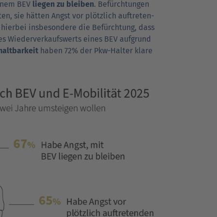
 einem BEV
liegen zu bleiben
. Befürchtungen
, sie hätten Angst vor plötz­lich auf­treten­
 hierbei insbe­sondere die Befürch­tung, dass
es Wieder­verkaufs­werts eines BEV aufgrund
halt­barkeit
haben 72% der Pkw-Halter klare