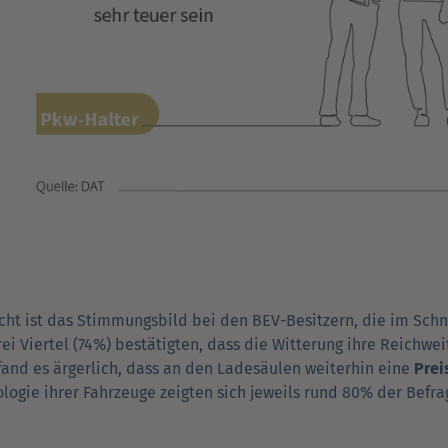
ht ist das Stimmungs­bild bei den BEV-Besitzern, die im Schni
rei Viertel (74%) bestätigten, dass die Witterung ihre Reich­we
fand es ärger­lich, dass an den Ladesäulen weiterhin eine
Prei
­logie ihrer Fahr­zeuge zeigten sich jeweils rund 80% der Befr