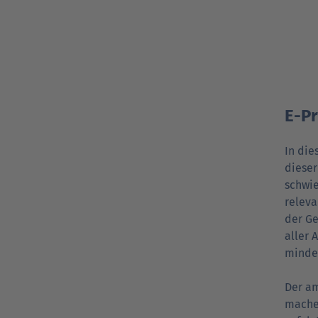
E-Pr
In die
dieser
schwie
releva
der Ge
aller 
mindes
Der am
mache 