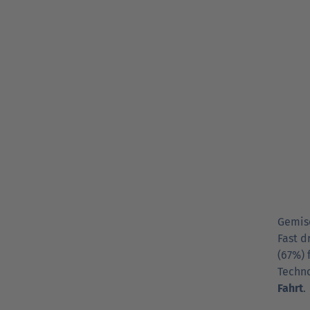
Gemisc
Fast d
(67%) 
Techno
Fahrt
.