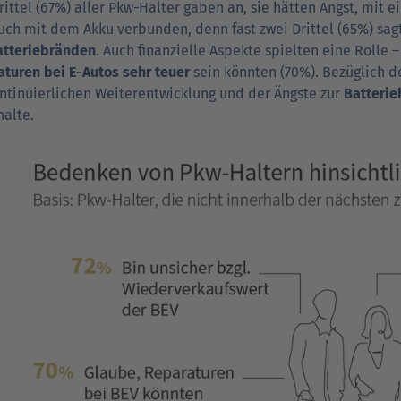
rittel (67%) aller Pkw-Halter gaben an, sie hätten Angst, mit
uch mit dem Akku verbun­den, denn fast zwei Drittel (65%) sagten
atterie­bränden
. Auch finanzielle Aspekte spielten eine Rolle –
­turen bei E-Autos sehr teuer
sein könnten (70%). Bezüglich d
n­tinuier­lichen Weiter­ent­wick­lung und der Ängste zur
Batterie­
halte.