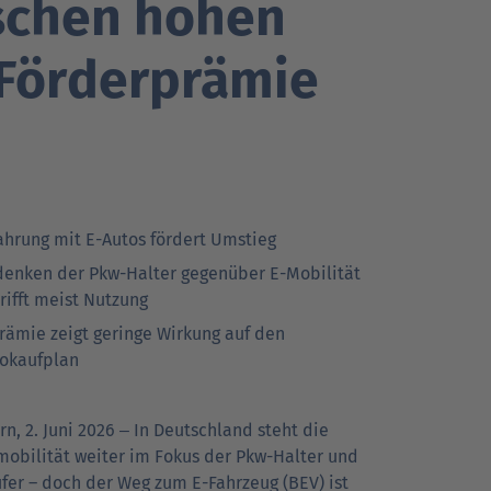
ischen hohen
 Förderprämie
Go
Go
Go
r Kunden
r Kunden
achrichten
Ansprechpartner
Ansprechpartner
Pressekontakt
to
to
to
parent
parent
parent
navigation
navigation
navigation
ahrung mit E-Autos fördert Umstieg
enken der Pkw-Halter gegenüber E-Mobilität
rifft meist Nutzung
rämie zeigt geringe Wirkung auf den
okaufplan
rn, 2. Juni 2026
In Deutsch­land steht die
–
­mobili­tät weiter im Fokus der Pkw-Halter und
ufer – doch der Weg zum E-Fahrzeug (BEV) ist