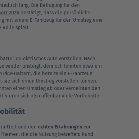
hied­lich lang. Die Befra­gung für den
ort 2026
bestätigt, dass die persön­liche
ng mit einem E-Fahr­zeug für den Um­stieg eine
 Rolle spielt.
tterie­elektri­sches Auto vor­stellen. Nach
se wieder an­steigt, den­noch lehn­ten etwa ein
en Pkw-Haltern, die bereits ein E-Fahrzeug
s sie sich einen Umstieg vor­stellen können.
hn­ten einen Um­stieg ab oder ver­nein­ten den
i­vieren sich also offen­bar viele Vorbe­halte.
bilität
rmit­telt und den
echten Erfahr­ungen
von
m Themen, die die Nutzung betreffen: Rund