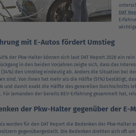
unter­sc
DAT Rep
Erfahr­u
wichtige
hrung mit E-Autos fördert Umstieg
0% der Pkw-Halter können sich laut DAT Report 2026 ein rein ba
ck­gang in den beiden Vor­jahren zeigte sich, dass das Inter­es
l (34%) den Um­stieg eindeutig ab. Anders die Situa­tion bei d
en sind. Von ihnen hat mehr als die Hälfte (51%) bestätigt, das
% und damit exakt die Hälfte des gener­ellen Durch­schnitts le
t. Für jeman­den der bereits BEV-Erfahr­ung gesam­melt hat, relat
nken der Pkw-Halter gegenüber der E-Mo
als wurden für den DAT Report die Bedenken der Pkw-Halter e
sitzern gegen­über­gestellt. Die Beden­ken drehten sich oft u