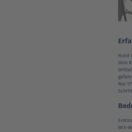
Erfa
Rund 4
dem Rü
Dritte
gefahr
Nur 17
Schrit
Bede
Erst­m
BEV-Be