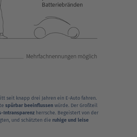
tt seit knapp drei Jahren ein E-Auto fahren.
ite
spürbar beein­flussen
würde. Der Groß­teil
s-Intransparenz
herrsche. Begeis­tert von der
agten, und schätzten die
ruhige und leise