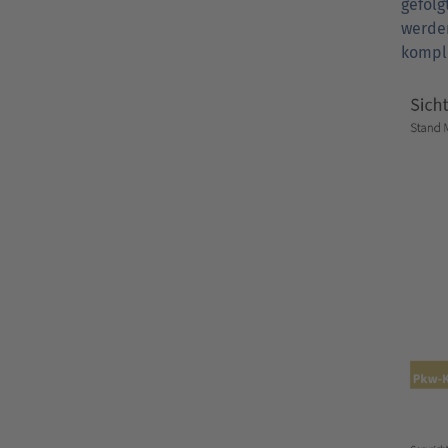
gefolg
werden
kompl