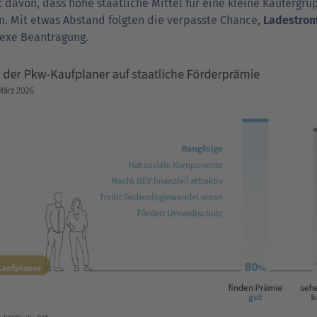
t davon, dass hohe staat­liche Mittel für eine kleine Käufer­gr
. Mit etwas Abstand folgten die ver­passte Chance,
Lade­stro
exe Beantragung.