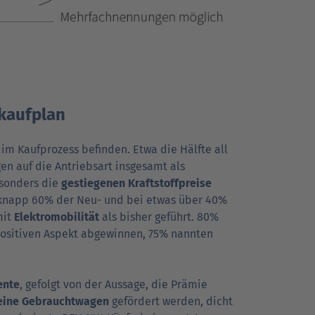
okaufplan
v im Kaufprozess befinden. Etwa die Hälfte all
n auf die Antriebs­art insge­samt als
esonders die
gestiegenen Kraftstoffpreise
i knapp 60% der Neu- und bei etwas über 40%
mit
Elektro­mo­bili­tät
als bisher geführt. 80%
positiven Aspekt abge­winnen, 75% nannten
ente
, gefolgt von der Aussage, die Prämie
eine Gebraucht­wagen
gefördert werden, dicht