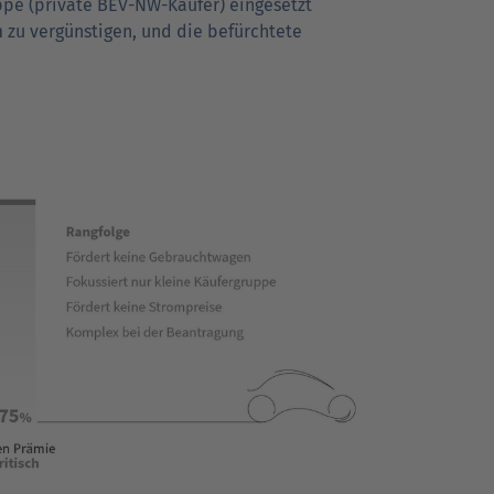
uppe (private BEV-NW-Käufer) ein­ge­setzt
m
zu vergünstigen, und die befürch­tete