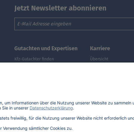
Jetzt Newsletter abonnieren
Email
Gutachten und Expertisen
Karriere
Kfz-Gutachter finden
Übersicht
Kfz-Gutachter werden
Stellenangebote
DAT Expert Partner
Benefits
Webinar: Gutachten erstellen
DAT als Arbeitgeber
Fuhrpark & Flotten managen
Schüler, Absolventen, 
E-Autos: Restwert berechnen
#getDATjob
Was ist der Audi A3 noch wert?
Was ist der Opel Corsa noch wert?
Was ist der Renault Zoe noch wert?
Was ist der VW Golf noch wert?