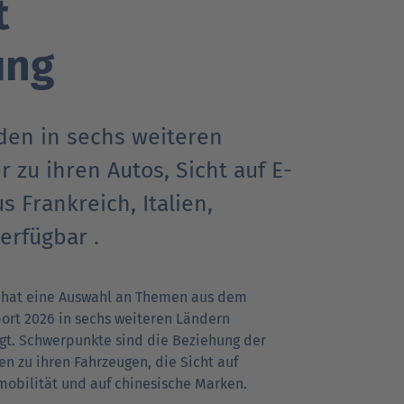
t
ung
Go
Go
Go
r Kunden
r Kunden
achrichten
Ansprechpartner
Ansprechpartner
Pressekontakt
to
to
to
parent
parent
parent
navigation
navigation
navigation
en in sechs weiteren
zu ihren Autos, Sicht auf E-
 Frankreich, Italien,
erfügbar .
 hat eine Auswahl an Themen aus dem
ort 2026 in sechs weiteren Ländern
gt. Schwerpunkte sind die Beziehung der
n zu ihren Fahrzeugen, die Sicht auf
mobilität und auf chinesische Marken.