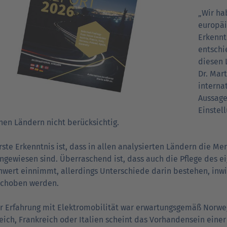
„Wir ha
europäi
Erkennt
entschi
diesen 
Dr. Mar
interna
Aussage
Einstel
nen Ländern nicht berücksichtig.
rste Erkenntnis ist, dass in allen analysierten Ländern die Me
ngewiesen sind. Überraschend ist, dass auch die Pflege des e
nwert einnimmt, allerdings Unterschiede darin bestehen, in
schoben werden.
r Erfahrung mit Elektromobilität war erwartungsgemäß Norwe
eich, Frankreich oder Italien scheint das Vorhandensein einer