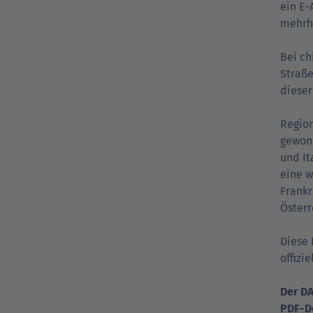
ein E-
mehrhe
Bei ch
Straße
dieser
Region
gewonn
und It
eine w
Frankr
Österr
Diese 
offizi
Der D
PDF-D