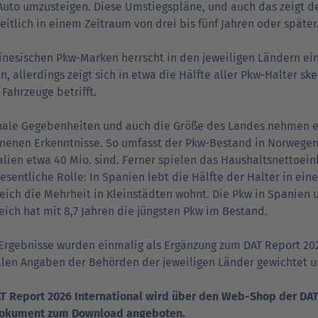
Auto umzusteigen. Diese Umstiegspläne, und auch das zeigt de
itlich in einem Zeitraum von drei bis fünf Jahren oder später
inesischen Pkw-Marken herrscht in den jeweiligen Ländern ei
n, allerdings zeigt sich in etwa die Hälfte aller Pkw-Halter sk
 Fahrzeuge betrifft.
ale Gegebenheiten und auch die Größe des Landes nehmen ei
enen Erkenntnisse. So umfasst der Pkw-Bestand in Norwegen 2
alien etwa 40 Mio. sind. Ferner spielen das Haushaltsnettoe
esentliche Rolle: In Spanien lebt die Hälfte der Halter in ein
eich die Mehrheit in Kleinstädten wohnt. Die Pkw in Spanien u
eich hat mit 8,7 Jahren die jüngsten Pkw im Bestand.
Ergebnisse wurden einmalig als Ergänzung zum DAT Report 20
ellen Angaben der Behörden der jeweiligen Länder gewichtet u
AT Report 2026 International wird über den Web-Shop der D
okument zum Download angeboten.