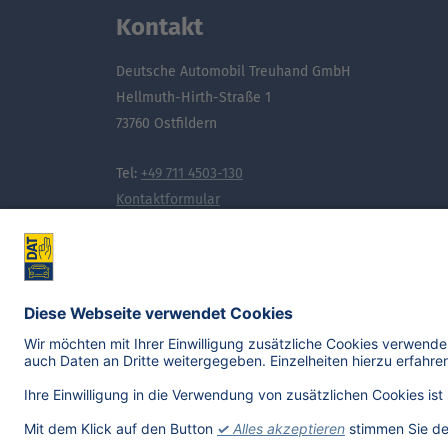
Kontakt
Deutsche Automobil Treuhand GmbH
Hellmuth-Hirth-Straße 1
73760 Ostfildern
Tel:
+49 711 4503-130
Kontaktformular
Noch mehr Wissen, das bewegt: