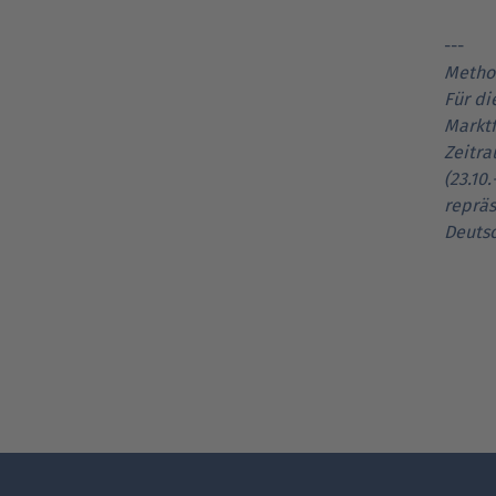
---
Metho
Für di
Marktf
Zeitra
(23.10
repräs
Deutsc