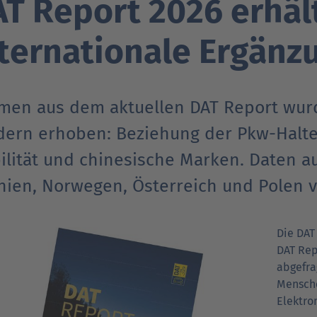
T Report 2026 erhäl
Verträgt mein Auto Super E10-Kraftstoff?
ternationale Ergänz
Verträgt mein Auto B10- oder XTL-
nden
nden
Support fü
Support fü
N
Kraftstoff?
men aus dem aktuellen DAT Report wurd
ern erhoben: Beziehung der Pkw-Halter 
lität und chinesische Marken. Daten aus
nien, Norwegen, Österreich und Polen v
Die DAT
DAT Rep
abgefra
Mensche
Elektro