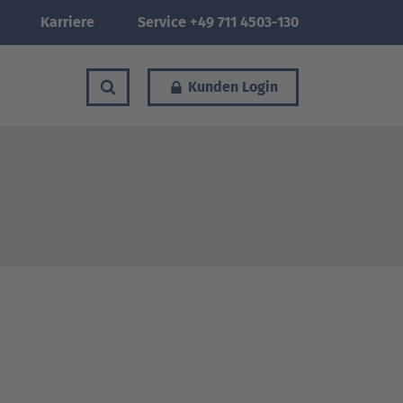
Karriere
Service +49 711 4503-130
Kunden Login