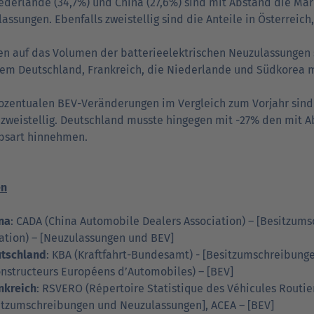
ederlande (34,7%) und China (27,6%) sind mit Abstand die Mär
assungen. Ebenfalls zweistellig sind die Anteile in Österreich
n auf das Volumen der batterieelektrischen Neuzulassungen 
lem Deutschland, Frankreich, die Niederlande und Südkorea m
ozentualen BEV-Veränderungen im Vergleich zum Vorjahr sind g
 zweistellig. Deutschland musste hingegen mit -27% den mit A
ebsart hinnehmen.
en
na
: CADA (China Automobile Dealers Association) – [Besitzum
ation) – [Neuzulassungen und BEV]
tschland
: KBA (Kraftfahrt-Bundesamt) - [Besitzumschreibung
nstructeurs Européens d’Automobiles) – [BEV]
nkreich
: RSVERO (Répertoire Statistique des Véhicules Routier
itzumschreibungen und Neuzulassungen], ACEA – [BEV]