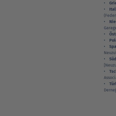
•
Gri
•
Ita
(Feder
•
Nie
Garage
•
Öst
•
Pol
•
Spa
Neuzul
•
Sü
[Neuz
•
Tsc
Associ
•
Tür
Derneğ