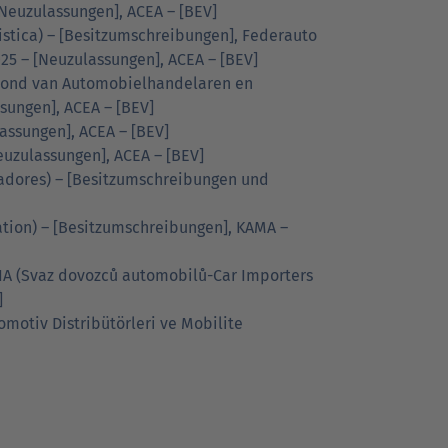
– [Neuzulassungen], ACEA – [BEV]
listica) – [Besitzumschreibungen], Federauto
25 – [Neuzulassungen], ACEA – [BEV]
(Bond van Automobielhandelaren en
sungen], ACEA – [BEV]
lassungen], ACEA – [BEV]
euzulassungen], ACEA – [BEV]
adores) – [Besitzumschreibungen und
ation) – [Besitzumschreibungen], KAMA –
CIA (Svaz dovozců automobilů-Car Importers
]
omotiv Distribütörleri ve Mobilite