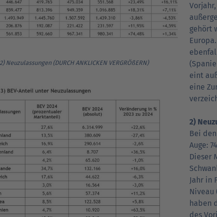
Vorjahr
außerge
gehört 
Europa.
ebenfal
(Spanie
 2) Neuzulassungen (DURCH ANKLICKEN VERGRÖßERN)
eint au
eine Zu
verzeic
2) Neuz
Bei den
Auge: 7
Dieser 
Schwank
Jahr in
Niveau 
haben d
des Vor