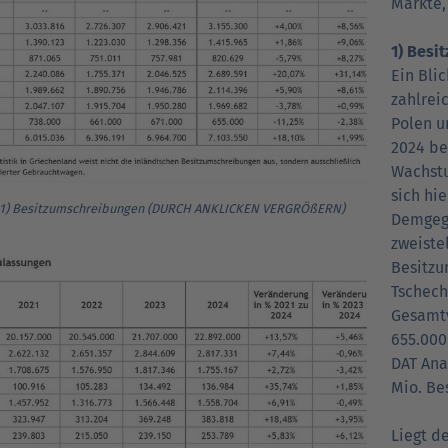
Märkte, 
1) Besi
Ein Bli
zahlreic
Polen u
2024 be
Wachstu
sich hi
 1) Besitzumschreibungen (DURCH ANKLICKEN VERGRÖßERN)
Demgege
zweiste
Besitzu
Tschech
Gesamtv
655.000
DAT Ana
Mio. Be
Liegt d