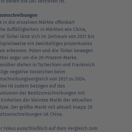
in denen die DAT vertreten ist.
tzumschreibungen
ck in die einzelnen Märkte offenbart
he Auffälligkeiten: In Märkten wie China,
nd Türkei lässt sich im Zeitraum von 2021 bis
ispielsweise ein zweistelliges prozentuales
m erkennen. Polen und die Türkei bewegen
erbei sogar um die 20-Prozent-Marke.
nüber stehen in Tschechien und Frankreich
llige negative Vorzeichen beim
mschreibungsvergleich von 2021 zu 2024.
ien ist zudem bezogen auf das
olumen der Besitzumschreibungen mit
 Einheiten der kleinste Markt der aktuellen
lyse. Der größte Markt mit aktuell knapp 20
sitzumschreibungen ist China.
er Fokus ausschließlich auf dem Vergleich zum