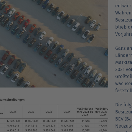
entwick
Währen
Besitzu
blieb d
Vorjahr
Ganz an
Ländern
Marktza
2021 vo
Großtei
wachsen
feststel
Die fol
Besitzu
BEV (Bat
Neuzula