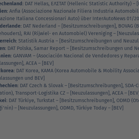
echenland
: DAT Hellas, ΕΛΣΤΑΤ (Hellenic Statistic Authority) 
lien
: Anfia (Associazione Nazionale Filiera Industria Automobi
azione Italiana Concessionari Auto) über InterAutoNews 01/20
derlande
: DAT Nederland – [Besitzumschreibungen], BOVAG 
houders), RAI (Rijwiel- en Automobiel) Vereniging – [Neuzulas
erreich
: Statistik Austria – [Besitzumschreibungen und Neuzu
en
: DAT Polska, Samar Report – [Besitzumschreibungen und N
nien
: GANVAM – (Asociación Nacional de Vendedores y Repar
assungen], ACEA – [BEV]
dkorea
: DAT Korea, KAMA (Korea Automobile & Mobility Associ
ulassungen und BEV]
hechien
: DAT Czech & Slovak – [Besitzumschreibungen], SDA-
ation), Transport-Logistika CZ – [Neuzulassungen], ACEA – [BEV
kei
: DAT Türkiye, Turkstat – [Besitzumschreibungen], ODMD (Ot
i'nin) – [Neuzulassungen], ODMD, Türkiye Today – [BEV]