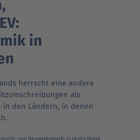
,
EV:
Go
Go
Go
r Kunden
r Kunden
achrichten
Ansprechpartner
Ansprechpartner
Pressekontakt
to
to
to
mik in
parent
parent
parent
navigation
navigation
navigation
en
ands herrscht eine andere
itzumschreibungen als
 in den Ländern, in denen
ch.
raucht- und Neuwagenmarkt in Deutschland