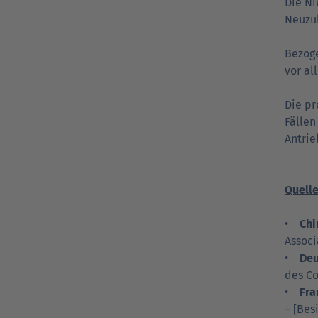
Die Ni
Neuzul
Bezoge
vor al
Die pr
Fällen
Antri
Quell
•
Chi
Associ
•
Deu
des Co
•
Fra
– [Bes