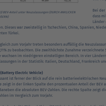
Bei der
 3) BEV-Anteil unter Neuzulassungen (DURCH ANKLICKEN
dass mi
ßERN)
Länder 
n. Dieses war zweistellig in Tschechien, China, Spanien, Nied
ten Türkei.
gleich zum Vorjahr treten besonders auffällig die Neuzulassun
,11% zu beobachten. Die zweithöchste Zunahme verzeichnete 
 wuchsen im niedrigeren einstelligen Bereich. In vier Länder
assungen in der Statistik: Italien, Deutschland, Frankreich u
 (Battery Electric Vehicle)
ssant ist ferner der Blick auf die rein batterieelektrischen N
e zeigt in der linken Spalte den prozentualen Anteil der BEV
daneben die absoluten BEV-Zahlen. Die rechte Spalte zeigt 
hlen im Vergleich zum Vorjahr.