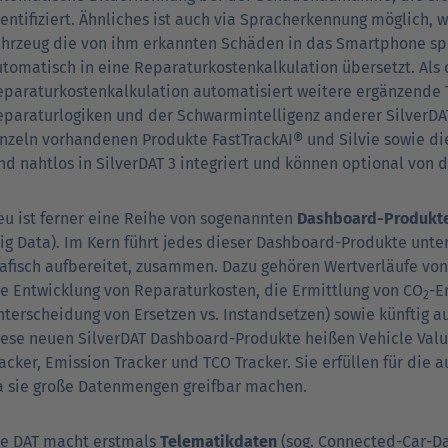
dentifiziert. Ähnliches ist auch via Spracherkennung möglich
ahrzeug die von ihm erkannten Schäden in das Smartphone spr
tomatisch in eine Reparaturkostenkalkulation übersetzt. Als 
eparaturkostenkalkulation automatisiert weitere ergänzende T
eparaturlogiken und der Schwarmintelligenz anderer SilverDAT
inzeln vorhandenen Produkte FastTrackAI® und Silvie sowie di
nd nahtlos in SilverDAT 3 integriert und können optional von
eu ist ferner eine Reihe von sogenannten
Dashboard-Produkt
ig Data). Im Kern führt jedes dieser Dashboard-Produkte unte
rafisch aufbereitet, zusammen. Dazu gehören Wertverläufe v
ie Entwicklung von Reparaturkosten, die Ermittlung von CO
-E
2
terscheidung von Ersetzen vs. Instandsetzen) sowie künftig a
ese neuen SilverDAT Dashboard-Produkte heißen Vehicle Value
acker, Emission Tracker und TCO Tracker. Sie erfüllen für die
a sie große Datenmengen greifbar machen.
ie DAT macht erstmals
Telematikdaten
(sog. Connected-Car-Da