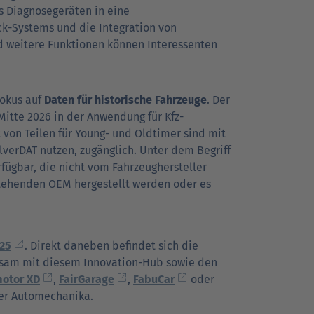
s Diagnosegeräten in eine
ck-Systems und die Integration von
d weitere Funktionen können Interessenten
Fokus auf
Daten für historische Fahrzeuge
. Der
 Mitte 2026 in der Anwendung für Kfz-
 von Teilen für Young- und Oldtimer sind mit
lverDAT nutzen, zugänglich. Unter dem Begriff
fügbar, die nicht vom Fahrzeughersteller
stehenden OEM hergestellt werden oder es
C25
. Direkt daneben befindet sich die
insam mit diesem Innovation-Hub sowie den
otor XD
,
FairGarage
,
FabuCar
oder
der Automechanika.