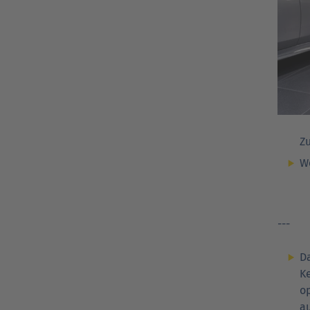
Z
We
---
Da
K
op
a