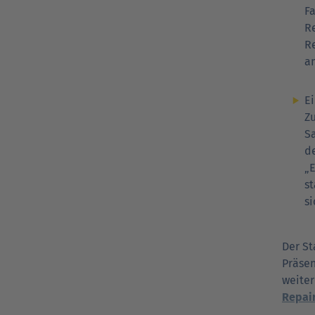
F
R
R
a
Ei
Zu
Sa
de
„E
s
s
Der St
Präsen
weiter
Repai