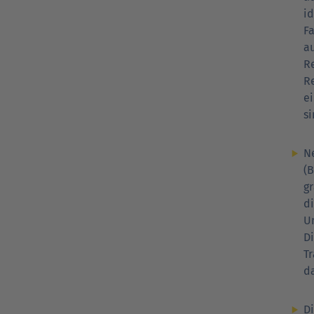
i
F
au
R
R
e
si
N
(B
g
d
Un
Di
Tr
d
D