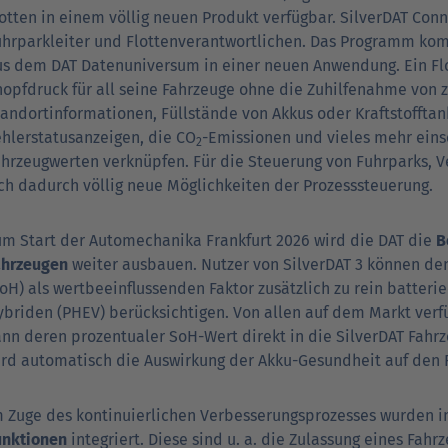
otten in einem völlig neuen Produkt verfügbar. SilverDAT Con
uhrparkleiter und Flottenverantwortlichen. Das Programm ko
us dem DAT Datenuniversum in einer neuen Anwendung. Ein Flo
opfdruck für all seine Fahrzeuge ohne die Zuhilfenahme von z
andortinformationen, Füllstände von Akkus oder Kraftstofftan
ehlerstatusanzeigen, die CO
-Emissionen und vieles mehr eins
2
ahrzeugwerten verknüpfen. Für die Steuerung von Fuhrparks, V
ich dadurch völlig neue Möglichkeiten der Prozesssteuerung.
um Start der Automechanika Frankfurt 2026 wird die DAT die
B
ahrzeugen
weiter ausbauen. Nutzer von SilverDAT 3 können de
oH) als wertbeeinflussenden Faktor zusätzlich zu rein batteri
ybriden (PHEV) berücksichtigen. Von allen auf dem Markt verf
ann deren prozentualer SoH-Wert direkt in die SilverDAT Fah
ird automatisch die Auswirkung der Akku-Gesundheit auf den 
m Zuge des kontinuierlichen Verbesserungsprozesses wurden i
unktionen
integriert. Diese sind u. a. die Zulassung eines Fahr