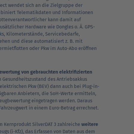
nect wendet sich an die Zielgruppe der
mbiniert Telematikdaten und Informationen
ttenverantwortlicher kann damit auf
usätzlicher Hardware wie Dongles o. Ä. GPS-
ks, Kilometerstände, Servicebedarfe,
ehen und diese automatisiert z. B. mit
ermietflotten oder Pkw im Auto-Abo eröffnen
ewertung von gebrauchten elektrifizierten
n Gesundheitszustand des Antriebsakkus
eelektrischen Pkw (BEV) dann auch bei Plug-in-
ügbaren Anbietern, die SoH-Werte ermitteln,
rzeugbewertung eingetragen werden. Daraus
Fahrzeugwert in einem Euro-Betrag errechnet.
m Kernprodukt SilverDAT 3 zahlreiche
weitere
zeugs (i-Kfz), das Erfassen von Daten aus dem