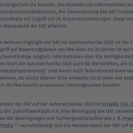
ahrzeugschein via Scanner, das Auslesen von Informationen au
eparaturkostenkalkulation, die Überarbeitung des DAT Eurola
epairPedia mit Zugriff auf OE-Reparaturanleitungen. Diese un
m Messestand der DAT erfahren.
n weiteres Highlight der DAT zur Automechanika 2026 ist der 
griff auf Bewertungsdaten von Pkw älter als 20 Jahren ist seit
chverständige möglich. Informationen über die Verfügbarkeit
m Start der Automechanika 2026 auch für Werkstätten, die Si
rsatzteiloptimierung“ sind damit auch Teileinformationen ver
tammen, da solche älteren Teile entweder nicht mehr von be
ich um Pkw bereits erloschener Fahrzeugmarken handelt.
andort der DAT auf der Automechanika 2026 ist
in Halle 11.0, 
z der Zukunftswerkstatt 4.0, eine Beteiligung der DAT. Geme
en DAT Beteiligungen und Tochtergesellschaften wie z. B.
Prom
rPedia
vervollständigt sich die Messepräsenz der DAT auf 