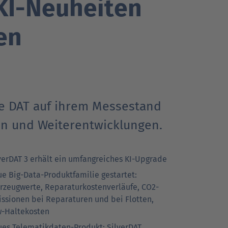
KI-Neuheiten
en
Go
Go
Go
r Kunden
r Kunden
achrichten
Ansprechpartner
Ansprechpartner
Pressekontakt
to
to
to
parent
parent
parent
navigation
navigation
navigation
ie DAT auf ihrem Messestand
ten und Weiterentwicklungen.
verDAT 3 erhält ein umfangreiches KI-Upgrade
e Big-Data-Produktfamilie gestartet:
rzeugwerte, Reparaturkostenverläufe, CO2-
ssionen bei Reparaturen und bei Flotten,
-Haltekosten
es Telematikdaten-Produkt: SilverDAT