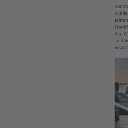
Der St
Kunden
Jahren
Frankf
den Wo
sind V
anzutr