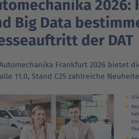
utomechanika 2026: 
Verträgt mein Auto Super E10-Kraftstoff?
nd Big Data bestimm
Verträgt mein Auto B10- oder XTL-
nden
nden
Support fü
Support fü
N
Kraftstoff?
sseauftritt der DAT
 Automechanika Frankfurt 2026 bietet d
alle 11.0, Stand C25 zahlreiche Neuhei
Sil
Neu
Fah
Emi
Pkw
Neu