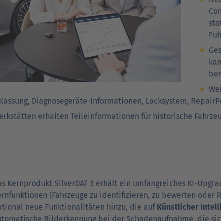
Con
sta
Fuh
Ges
kan
ber
Wei
ulassung, Diagnosegeräte-Informationen, Lacksystem, RepairPe
rkstätten erhalten Teileinformationen für historische Fahrze
s Kernprodukt SilverDAT 3 erhält ein umfangreiches KI-Upgra
ernfunktionen (Fahrzeuge zu identifizieren, zu bewerten oder
tional neue Funktionalitäten hinzu, die auf
Künstlicher Intell
utomatische Bilderkennung bei der Schadenaufnahme, die si