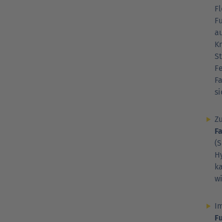
Fl
F
a
Kn
St
F
F
s
Z
F
(S
H
k
w
I
F