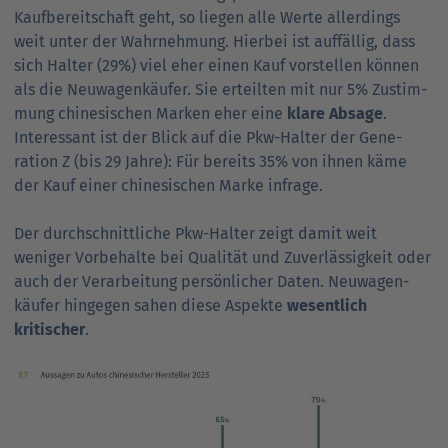
Kauf­bereitschaft geht, so liegen alle Werte allerdings
weit unter der Wahr­nehmung. Hierbei ist auffällig, dass
sich Halter (29%) viel eher einen Kauf vorstellen können
als die Neuwagenkäufer. Sie erteilten mit nur 5% Zustim­
mung chinesischen Mar­ken eher eine
klare Absage
.
Interessant ist der Blick auf die Pkw-Halter der Gene­
ration Z (bis 29 Jahre): Für bereits 35% von ihnen käme
der Kauf einer chinesischen Marke infrage.
Der durch­schnittliche Pkw-Halter zeigt damit weit
weniger Vorbe­halte bei Quali­tät und Zuver­lässig­keit oder
auch der Verar­beitung persön­licher Daten. Neu­wagen­
käufer hin­gegen sahen diese Aspekte
wesent­lich
kritischer
.