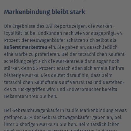
Markenbindung bleibt stark
Die Ergebnisse des DAT Reports zeigen, die Marken­
loyalität ist bei End­kunden nach wie vor aus­geprägt. 44
Prozent der Neu­wagen­käufer schätzen sich selbst als
äußerst marken­treu
ein. Sie gaben an, aus­schließ­lich
eine Marke zu präfe­rieren. Bei der tatsäch­lichen Kauf­ent­
scheidung zeigt sich die Marken­treue dann sogar noch
stär­ker, denn 56 Prozent entschieden sich erneut für ihre
bis­herige Marke. Dies deutet darauf hin, dass beim
tatsäch­lichen Kauf oft­mals auf Ver­trautes und Bestehen­
des zurück­gegriffen wird und End­ver­braucher bereits
Bekanntem treu bleiben.
Bei Gebraucht­wagenkäufern ist die Mar­ken­bindung etwas
geringer: 35% der Gebraucht­wagen­käufer gaben an, bei
ihrer bis­herigen Mar­ke zu bleiben. Beim tatsäch­lichen