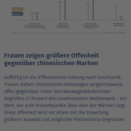
Frauen zeigen größere Offenheit
gegenüber chinesischen Marken
Auffällig ist die differen­zierte Hal­tung nach Geschlecht:
Frauen stehen chinesischen Fahr­zeugen vergleichs­weise
offen gegen­über. Unter den Neu­wagen­käuferinnen
begrüßen 47 Prozent den zunehmen­den Wett­bewerb – ein
Wert, der acht Prozent­punkte über dem der Männer liegt.
Diese Offen­heit wird vor allem mit der Erwar­tung
größerer Aus­wahl und möglicher Preis­vorteile begründet.