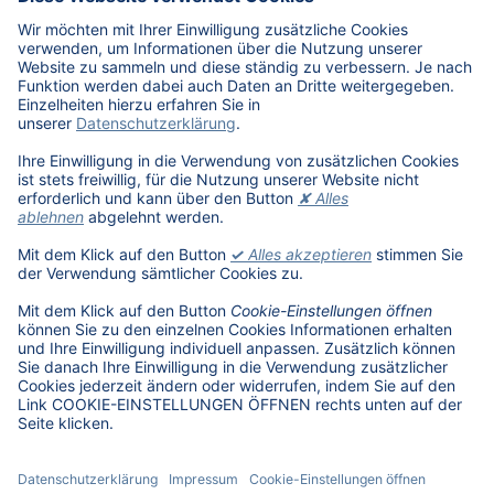
Karriere
Übersicht
Stellenangebote
Benefits
DAT als Arbeitgeber
Schüler, Absolventen, Studenten
#getDATjob
Unternehmen
DAT International
Wir über uns
DAT Historie
Nachhaltigkeit
Informationssicherheit
Anfahrt
Rechtliches
Lizenzhinweise Dritter