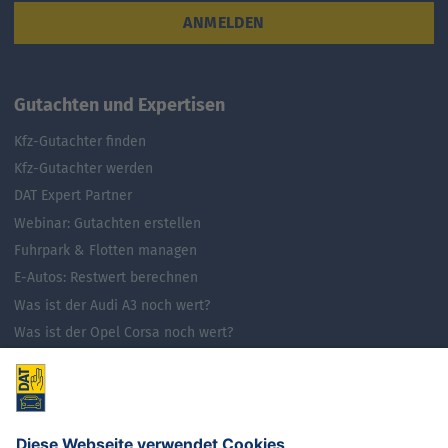
ANMELDEN
Gutachten und Expertisen
Kfz-Gutachter finden
Kfz-Gutachter werden
DAT Expert Partner
Webinar: Gutachten erstellen
Fuhrpark & Flotten managen
E-Autos: Restwert berechnen
Was ist der Audi A3 noch wert?
Was ist der Opel Corsa noch wert?
Was ist der Renault Zoe noch wert?
Was ist der VW Golf noch wert?
E-Mobilität in Deutschland