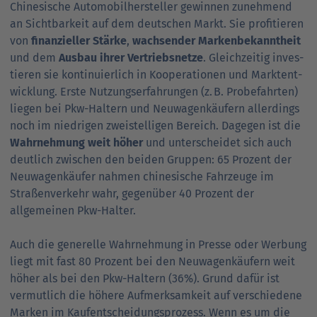
Chinesische Auto­mobil­her­steller gewin­nen zunehmend
an Sicht­barkeit auf dem deutschen Markt. Sie profitieren
von
finan­zieller Stärke
,
wachsender Marken­bekanntheit
und dem
Ausbau ihrer Vertriebs­netze
. Gleich­zeitig inves­
tieren sie kontinuierlich in Koopera­tionen und Markt­ent­
wick­lung. Erste Nutzungs­erfahrungen (z. B. Probe­fahrten)
liegen bei Pkw-Haltern und Neu­wagen­käufern allerdings
noch im niedrigen zwei­stelligen Bereich. Dagegen ist die
Wahr­nehmung weit höher
und unter­scheidet sich auch
deut­lich zwischen den beiden Gruppen: 65 Prozent der
Neu­wagen­käufer nahmen chinesische Fahr­zeuge im
Straßen­verkehr wahr, gegen­über 40 Pro­zent der
allgemeinen Pkw-Halter.
Auch die generelle Wahr­nehmung in Presse oder Wer­bung
liegt mit fast 80 Prozent bei den Neu­wagen­käufern weit
höher als bei den Pkw-Haltern (36%). Grund dafür ist
vermut­lich die höhere Auf­merk­samkeit auf verschiedene
Mar­ken im Kauf­ent­scheidungs­prozess. Wenn es um die